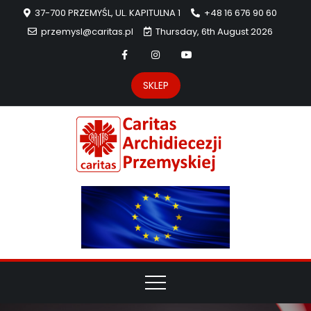
37-700 PRZEMYŚL, UL. KAPITULNA 1
+48 16 676 90 60
przemysl@caritas.pl
Thursday, 6th August 2026
SKLEP
Carit
Strona Caritas
Archidiecezji
Archidie
Przemyskiej –
pomoc
Przemys
potrzebującym
dzieła
miłosierdzia