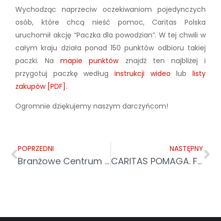
Wychodząc naprzeciw oczekiwaniom pojedynczych
osób, które chcą nieść pomoc, Caritas Polska
uruchomił akcję “Paczka dla powodzian”. W tej chwili w
całym kraju działa ponad 150 punktów odbioru takiej
paczki. Na
mapie punktów
znajdź ten najbliżej i
przygotuj paczkę według
instrukcji wideo
lub
listy
zakupów [PDF]
.
Ogromnie dziękujemy naszym darczyńcom!
POPRZEDNI
NASTĘPNY
Branżowe Centrum Umiejętności w Dziedzinie Gastronomii i Kelnerstwa
CARITAS POMAGA. FAKTY I LICZBY