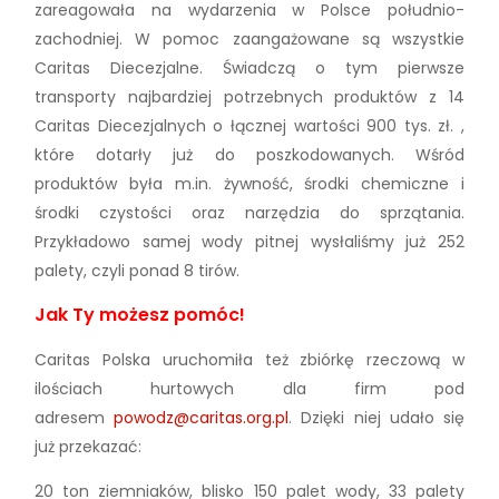
zareagowała na wydarzenia w Polsce południo-
zachodniej. W pomoc zaangażowane są wszystkie
Caritas Diecezjalne. Świadczą o tym pierwsze
transporty najbardziej potrzebnych produktów z 14
Caritas Diecezjalnych o łącznej wartości 900 tys. zł. ,
które dotarły już do poszkodowanych. Wśród
produktów była m.in. żywność, środki chemiczne i
środki czystości oraz narzędzia do sprzątania.
Przykładowo samej wody pitnej wysłaliśmy już 252
palety, czyli ponad 8 tirów.
Jak Ty możesz pomóc!
Caritas Polska uruchomiła też zbiórkę rzeczową w
ilościach hurtowych dla firm pod
adresem
powodz@caritas.org.pl
. Dzięki niej udało się
już przekazać:
20 ton ziemniaków, blisko 150 palet wody, 33 palety