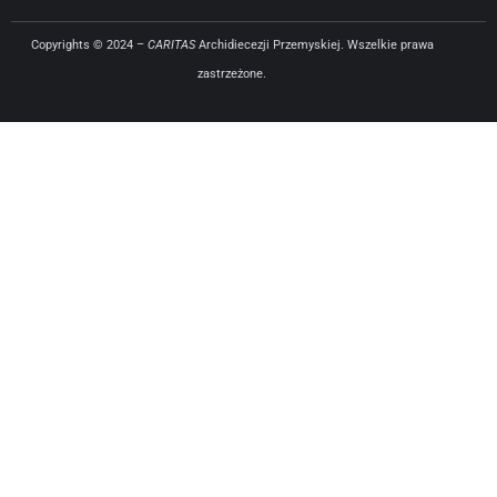
Copyrights © 2024 –
CARITAS
Archidiecezji Przemyskiej. Wszelkie prawa
zastrzeżone.