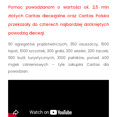
Pomoc powodzianom o wartości ok. 2,5 mln
złotych Caritas diecezjalne oraz Caritas Polska
przekazały do czterech najbardziej dotkniętych
powodzią diecezji.
110 agregatów prądotwórczych, 350 osuszaczy, 1500
łopat, 1000 szczotek, 300 grabi, 300 wiader, 200 taczek,
1100 butli turystycznych, 1000 palników, ponad 400
myjek ciśnieniowych – tyle zakupiła Caritas dla
powodzian.