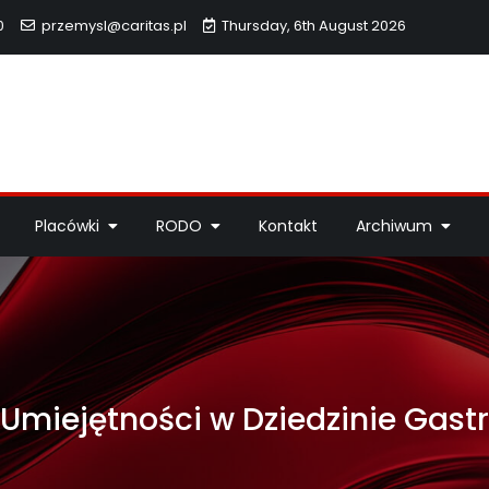
0
przemysl@caritas.pl
Thursday, 6th August 2026
hidiecezji Przemyskiej
idiecezji Przemyskiej – pomoc potrzebującym, dzieła miłosierdzi
Placówki
RODO
Kontakt
Archiwum
miejętności w Dziedzinie Gastr