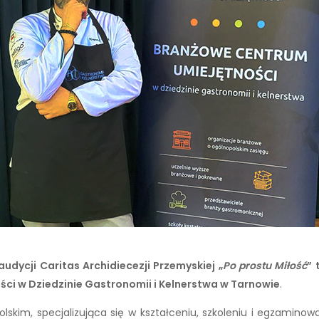
audycji Caritas Archidiecezji Przemyskiej „
Po prostu Miłość
”
i w Dziedzinie Gastronomii i Kelnerstwa w Tarnowie
.
kim, specjalizująca się w kształceniu, szkoleniu i egzaminowan