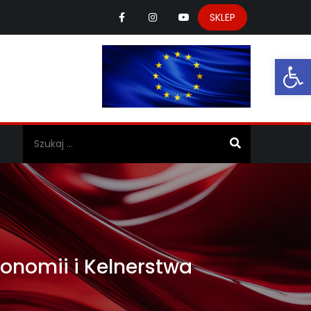
SKLEP
Ot
a
onomii i Kelnerstwa