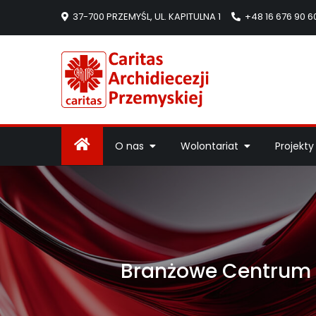
37-700 PRZEMYŚL, UL. KAPITULNA 1
+48 16 676 90 6
Caritas Arc
Strona Caritas Arch
O nas
Wolontariat
Projekty
Branżowe Centrum U