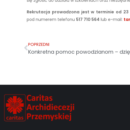
się zgłosić do udziału w szkoleniach oraz niezbęd
Rekrutacja prowadzona jest w terminie od 23 
pod numerem telefonu
517 710 564
lub e-mail:
ta
POPRZEDNI
Konkretna pomoc powodzianom – dzi