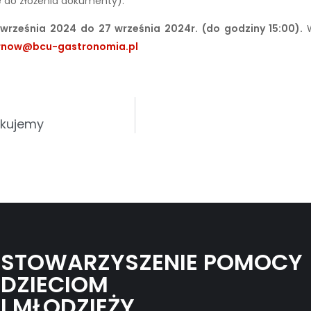
ne do złożenia dokumenty).
września 2024 do 27 września 2024r. (do godziny 15:00).
rnow@bcu-gastronomia.pl
ękujemy
STOWARZYSZENIE POMOCY
DZIECIOM
I MŁODZIEŻY