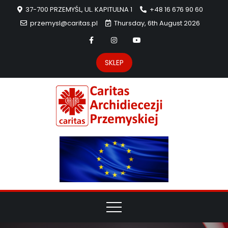
37-700 PRZEMYŚL, UL. KAPITULNA 1
+48 16 676 90 60
przemysl@caritas.pl
Thursday, 6th August 2026
SKLEP
Carit
Strona Caritas
Archidiecezji
Archidie
Przemyskiej –
pomoc
Przemys
potrzebującym
dzieła
miłosierdzia