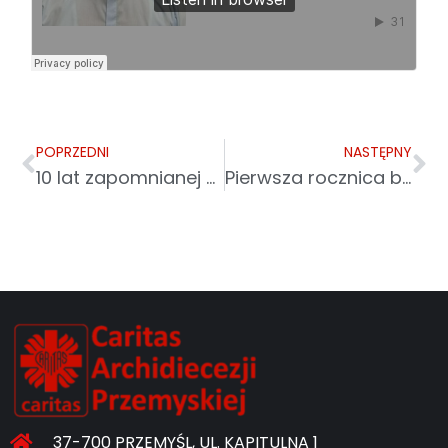
POPRZEDNI
NASTĘPNY
10 lat zapomnianej wojny. Caritas Polska i Polska Akcja Humanitarna razem dla Jemenu!
Pierwsza rocznica beatyfikacji bł. Rodziny Ulmów
37-700 PRZEMYŚL, UL. KAPITULNA 1