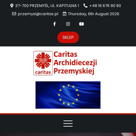
37-700 PRZEMYŚL, UL. KAPITULNA 1
+48 16 676 90 60
przemysl@caritas.pl
Thursday, 6th August 2026
SKLEP
Carit
Strona Caritas
Archidiecezji
Archidie
Przemyskiej –
pomoc
Przemys
potrzebującym
dzieła
miłosierdzia