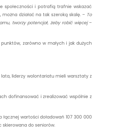
e społeczności i potrafią trafnie wskazać
, można działać na tak szeroką skalę. –
To
amu, tworzy potencjał, żeby robić więcej
–
00 punktów, zarówno w małych i jak dużych
ta, liderzy wolontariatu mieli warsztaty z
ach dofinansować i zrealizować wspólnie z
o łącznej wartości doładowań 107 300 000
oc skierowana do seniorów.