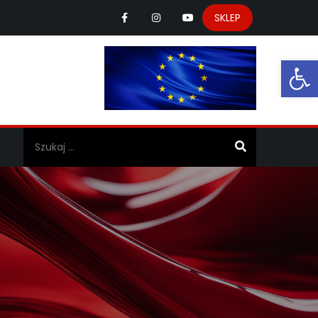
SKLEP
Ot
a