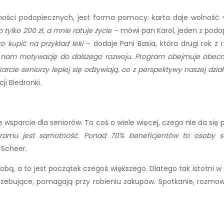
ości podopiecznych, jest forma pomocy: karta daje wolność 
o tylko 200 zł, a mnie ratuje życie –
mówi pan Karol, jeden z pod
 kupić na przykład leki
– dodaje Pani Basia, która drugi rok z
 nam motywację do dalszego rozwoju. Program obejmuje obecnie 
rcie seniorzy lepiej się odżywiają, co z perspektywy naszej dział
i Biedronki.
 wsparcie dla seniorów. To coś o wiele więcej, czego nie da się p
ramu jest samotność. Ponad 70% beneficjentów to osoby 
a Scheer.
sobą, a to jest początek czegoś większego. Dlatego tak istotni w 
trzebujące, pomagają przy robieniu zakupów. Spotkanie, rozmow