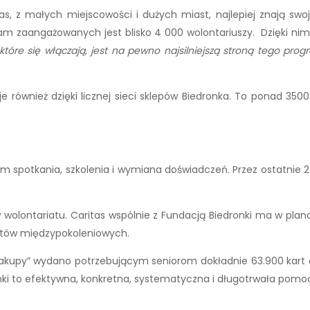
as, z małych miejscowości i dużych miast, najlepiej znają swoj
am zaangażowanych jest blisko 4 000 wolontariuszy. Dzięki nim
tóre się włączają, jest na pewno najsilniejszą stroną tego progr
 również dzięki licznej sieci sklepów Biedronka. To ponad 35
spotkania, szkolenia i wymiana doświadczeń. Przez ostatnie 2 la
 wolontariatu. Caritas wspólnie z Fundacją Biedronki ma w plan
jektów międzypokoleniowych.
akupy” wydano potrzebującym seniorom dokładnie 63.900 kart 
ronki to efektywna, konkretna, systematyczna i długotrwała pom