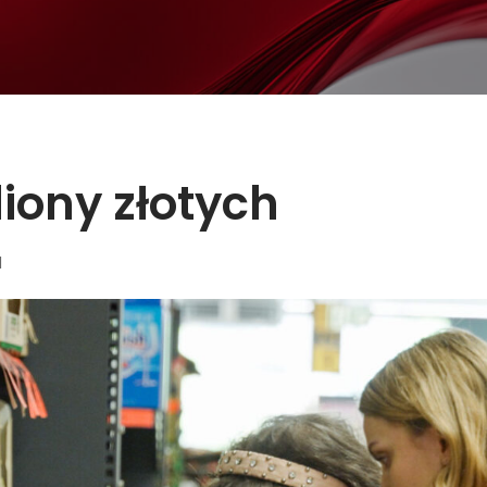
iony złotych
1