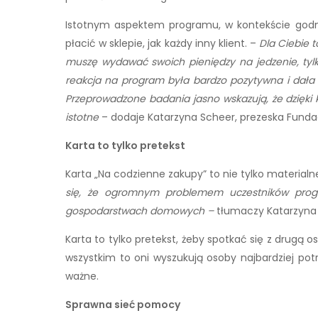
Istotnym aspektem programu, w kontekście godn
płacić w sklepie, jak każdy inny klient. –
Dla Ciebie t
muszę wydawać swoich pieniędzy na jedzenie, tylko
reakcja na program była bardzo pozytywna i dała
Przeprowadzone badania jasno wskazują, że dzięki ka
istotne
– dodaje Katarzyna Scheer, prezeska Fundacj
Karta to tylko pretekst
Karta „Na codzienne zakupy” to nie tylko materialne
się, że ogromnym problemem uczestników prog
gospodarstwach domowych –
tłumaczy Katarzyn
Karta to tylko pretekst, żeby spotkać się z drugą o
wszystkim to oni wyszukują osoby najbardziej po
ważne.
Sprawna sieć pomocy