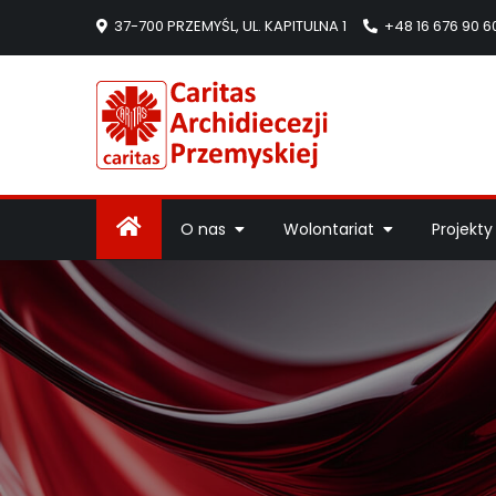
37-700 PRZEMYŚL, UL. KAPITULNA 1
+48 16 676 90 6
Caritas Arc
Strona Caritas Arch
O nas
Wolontariat
Projekty