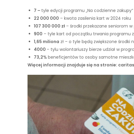
7 –
tyle edycji programu „Na codzienne zakupy” 
22 000 000
– kwota zasilenia kart w 2024 roku
107 300 000 zł
– środki przekazane seniorom w
900
– tyle kart od początku trwania programu
1,65 miliona
zł – o tyle będą zwiększone środk
4000
– tylu wolontariuszy bierze udział w pro
73,2%
beneficjentów to osoby samotne mies
Więcej informacji znajduje się na stronie: carita