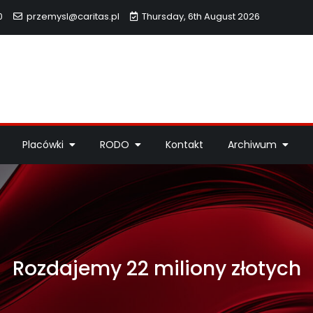
0
przemysl@caritas.pl
Thursday, 6th August 2026
hidiecezji Przemyskiej
idiecezji Przemyskiej – pomoc potrzebującym, dzieła miłosierdzi
Placówki
RODO
Kontakt
Archiwum
Rozdajemy 22 miliony złotych