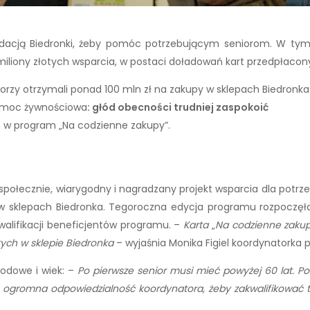
Fundacją Biedronki, żeby pomóc potrzebującym seniorom. W ty
 miliony złotych wsparcia, w postaci doładowań kart przedpłaco
iorzy otrzymali ponad 100 mln zł na zakupy w sklepach Biedronka
pomoc żywnościowa
: głód obecności trudniej zaspokoić
ch w program „Na codzienne zakupy”.
ołecznie, wiarygodny i nagradzany projekt wsparcia dla potrzeb
 w sklepach Biedronka. Tegoroczna edycja programu rozpoczęła 
walifikacji beneficjentów programu. –
Karta
„
Na codzienne zakup
tych w sklepie Biedronka
– wyjaśnia Monika Figiel koordynatorka
hodowe i wiek: –
Po pierwsze
senior musi mieć powyżej 60 lat.
Po
to ogromna odpowiedzialność koordynatora, żeby zakwalifikować 