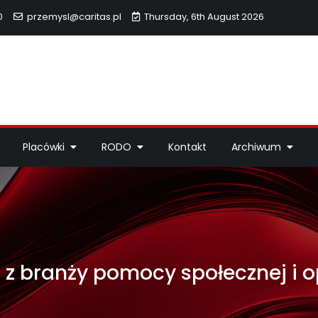
0
przemysl@caritas.pl
Thursday, 6th August 2026
hidiecezji Przemyskiej
idiecezji Przemyskiej – pomoc potrzebującym, dzieła miłosierdzi
Placówki
RODO
Kontakt
Archiwum
s z branży pomocy społecznej i 