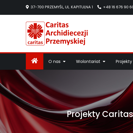
37-700 PRZEMYŚL, UL. KAPITULNA 1
+48 16 676 90 6
Caritas Arc
Strona Caritas Arch
O nas
Wolontariat
Projekty
Projekty Carita