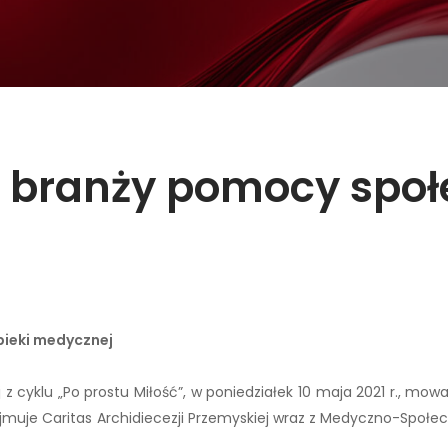
z branży pomocy społe
pieki medycznej
j z cyklu „Po prostu Miłość”, w poniedziałek 10 maja 2021 r., mo
ejmuje Caritas Archidiecezji Przemyskiej wraz z Medyczno-Spo