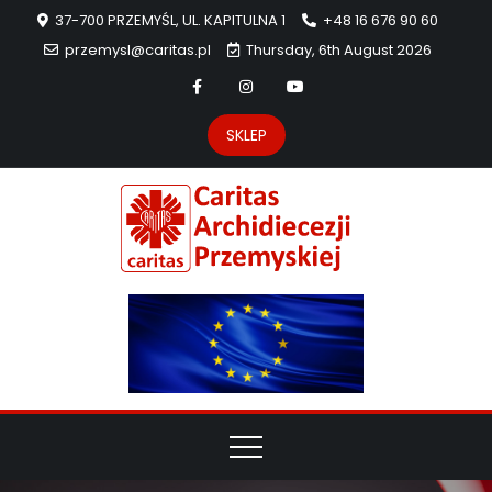
37-700 PRZEMYŚL, UL. KAPITULNA 1
+48 16 676 90 60
przemysl@caritas.pl
Thursday, 6th August 2026
SKLEP
Carit
Strona Caritas
Archidiecezji
Archidie
Przemyskiej –
pomoc
Przemys
potrzebującym
dzieła
miłosierdzia