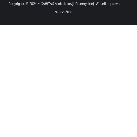
Copyrights © 2024 –
CARITAS
Archidiecezji Przemyskiej. Wszelkie prawa
zastrzeżone.