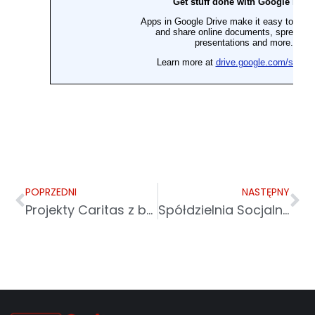
POPRZEDNI
NASTĘPNY
Projekty Caritas z branży pomocy społecznej i opieki medycznej
Spółdzielnia Socjalna „GMINOVA” w Giedlarowej – kiedy ludziom chce się chcieć