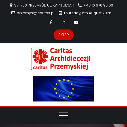
37-700 PRZEMYŚL, UL. KAPITULNA 1
+48 16 676 90 60
przemysl@caritas.pl
Thursday, 6th August 2026
SKLEP
Carit
Strona Caritas
Archidiecezji
Archidie
Przemyskiej –
pomoc
Przemys
potrzebującym
dzieła
miłosierdzia