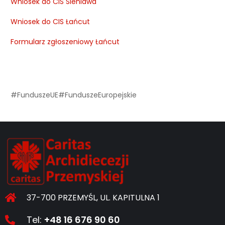
Wniosek do CIS Sieniawa
Wniosek do CIS Łańcut
Formularz zgłoszeniowy Łańcut
#FunduszeUE#FunduszeEuropejskie
37-700 PRZEMYŚL, UL. KAPITULNA 1
Tel:
+48 16 676 90 60