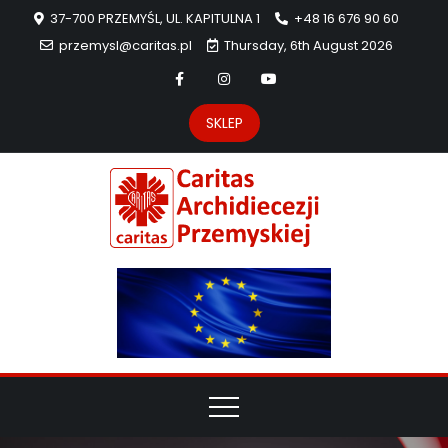
37-700 PRZEMYŚL, UL. KAPITULNA 1
+48 16 676 90 60
przemysl@caritas.pl
Thursday, 6th August 2026
SKLEP
Carit
Strona Caritas
Archidiecezji
Archidie
Przemyskiej –
pomoc
Przemys
potrzebującym
dzieła
miłosierdzia