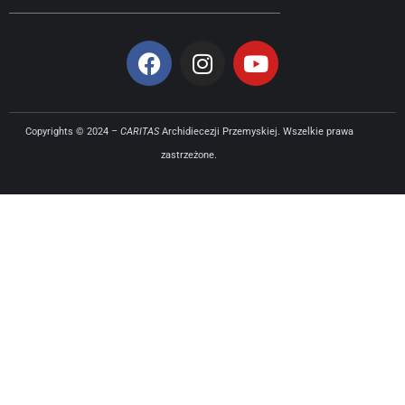
Copyrights © 2024 –
CARITAS
Archidiecezji Przemyskiej. Wszelkie prawa
zastrzeżone.