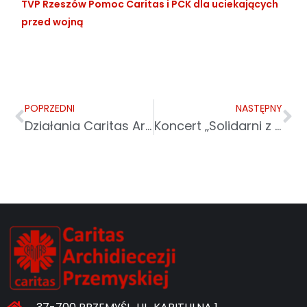
TVP Rzeszów Pomoc Caritas i PCK dla uciekających
przed wojną
POPRZEDNI
NASTĘPNY
Działania Caritas Archidiecezji Przemyskiej
Koncert „Solidarni z Ukrainą” – niedziela 27.02.2022r. godz. 17.30 TVP1