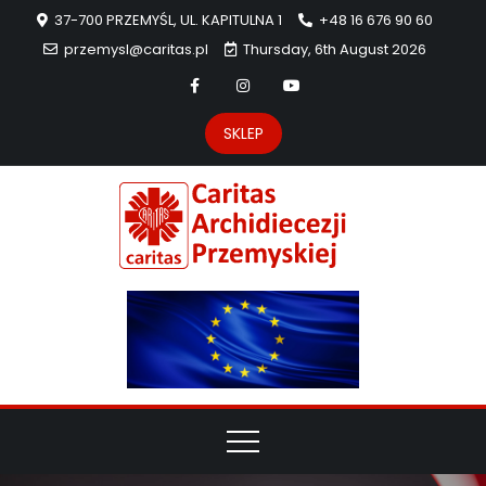
37-700 PRZEMYŚL, UL. KAPITULNA 1
+48 16 676 90 60
przemysl@caritas.pl
Thursday, 6th August 2026
SKLEP
Carit
Strona Caritas
Archidiecezji
Archidie
Przemyskiej –
pomoc
Przemys
potrzebującym
dzieła
miłosierdzia