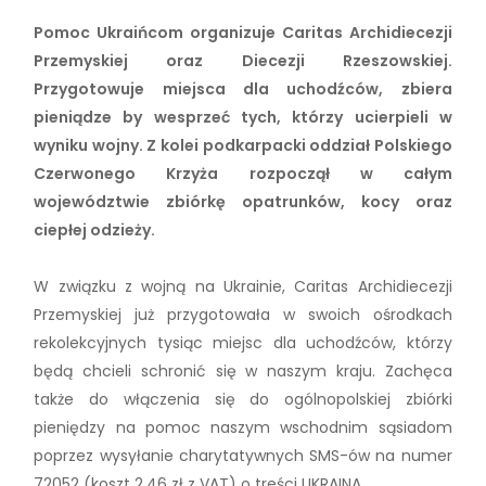
Pomoc Ukraińcom organizuje Caritas Archidiecezji
Przemyskiej oraz Diecezji Rzeszowskiej.
Przygotowuje miejsca dla uchodźców, zbiera
pieniądze by wesprzeć tych, którzy ucierpieli w
wyniku wojny. Z kolei podkarpacki oddział Polskiego
Czerwonego Krzyża rozpoczął w całym
województwie zbiórkę opatrunków, kocy oraz
ciepłej odzieży.
W związku z wojną na Ukrainie, Caritas Archidiecezji
Przemyskiej już przygotowała w swoich ośrodkach
rekolekcyjnych tysiąc miejsc dla uchodźców, którzy
będą chcieli schronić się w naszym kraju. Zachęca
także do włączenia się do ogólnopolskiej zbiórki
pieniędzy na pomoc naszym wschodnim sąsiadom
poprzez wysyłanie charytatywnych SMS-ów na numer
72052 (koszt 2,46 zł z VAT) o treści UKRAINA.