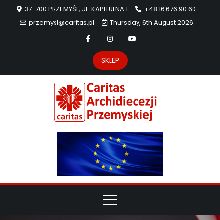
37-700 PRZEMYŚL, UL. KAPITULNA 1
+48 16 676 90 60
przemysl@caritas.pl
Thursday, 6th August 2026
SKLEP
Carit
Strona Caritas
Archidiecezji
Archidie
Przemyskiej –
pomoc
Przemys
potrzebującym
dzieła
miłosierdzia