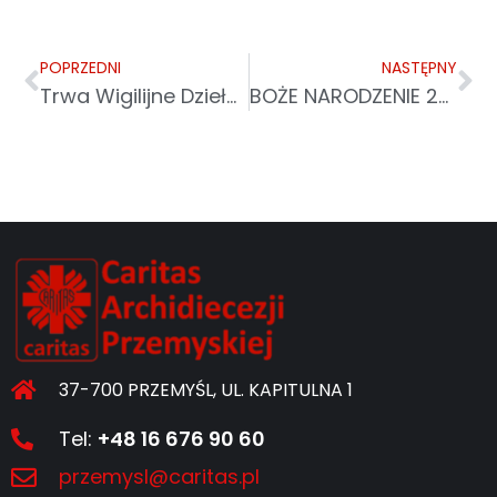
POPRZEDNI
NASTĘPNY
Trwa Wigilijne Dzieło Pomocy Dzieciom
BOŻE NARODZENIE 2021 – ŻYCZENIA
37-700 PRZEMYŚL, UL. KAPITULNA 1
Tel:
+48 16 676 90 60
przemysl@caritas.pl