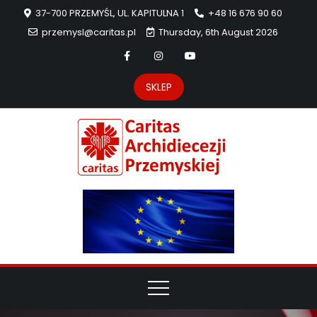
37-700 PRZEMYŚL, UL. KAPITULNA 1
+48 16 676 90 60
przemysl@caritas.pl
Thursday, 6th August 2026
SKLEP
Carit
Strona Caritas
Archidiecezji
Archidie
Przemyskiej –
pomoc
Przemys
potrzebującym
dzieła
miłosierdzia