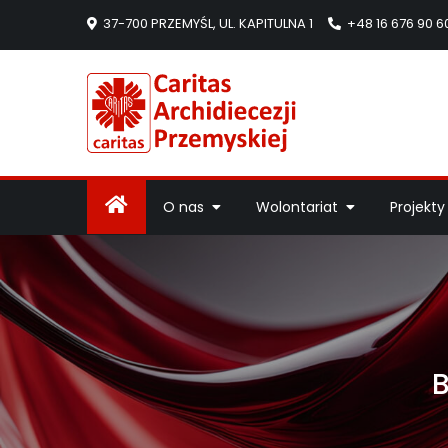
37-700 PRZEMYŚL, UL. KAPITULNA 1
+48 16 676 90 6
Caritas Arc
Strona Caritas Arch
O nas
Wolontariat
Projekty
B