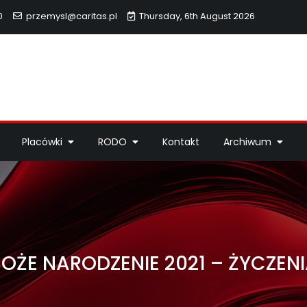
0
przemysl@caritas.pl
Thursday, 6th August 2026
hidiecezji Przemyskiej
idiecezji Przemyskiej – pomoc potrzebującym, dzieła miłosierdzi
Placówki
RODO
Kontakt
Archiwum
OŻE NARODZENIE 2021 – ŻYCZEN