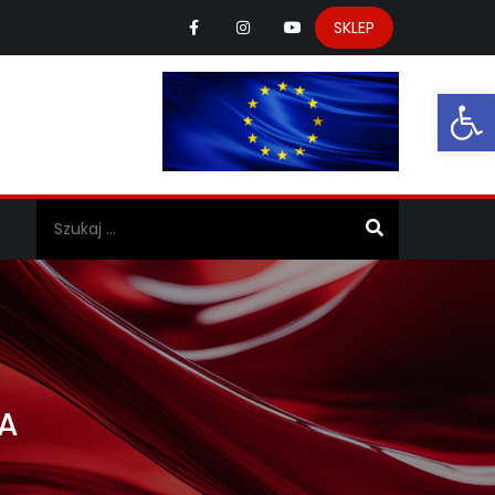
SKLEP
Ot
a
IA