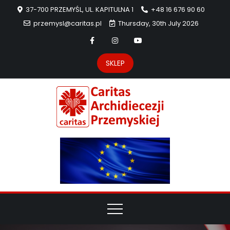
37-700 PRZEMYŚL, UL. KAPITULNA 1
+48 16 676 90 60
przemysl@caritas.pl
Thursday, 30th July 2026
SKLEP
Carit
Strona Caritas
Archidiecezji
Archidie
Przemyskiej –
pomoc
Przemys
potrzebującym
dzieła
miłosierdzia