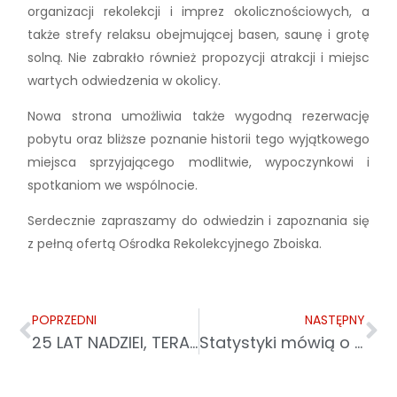
organizacji rekolekcji i imprez okolicznościowych, a
także strefy relaksu obejmującej basen, saunę i grotę
solną. Nie zabrakło również propozycji atrakcji i miejsc
wartych odwiedzenia w okolicy.
Nowa strona umożliwia także wygodną rezerwację
pobytu oraz bliższe poznanie historii tego wyjątkowego
miejsca sprzyjającego modlitwie, wypoczynkowi i
spotkaniom we wspólnocie.
Serdecznie zapraszamy do odwiedzin i zapoznania się
z pełną ofertą Ośrodka Rekolekcyjnego Zboiska.
POPRZEDNI
NASTĘPNY
25 LAT NADZIEI, TERAPII I WSPÓLNOTY. JUBILEUSZ WARSZTATU TERAPII ZAJĘCIOWEJ CARITAS W LEŻAJSKU
Statystyki mówią o sukcesie, seniorzy liczą każdy grosz – prawdziwe oblicze ubóstwa seniorów w Polsce