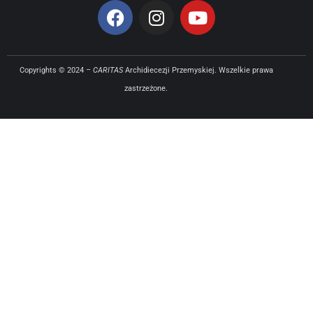
Copyrights © 2024 –
CARITAS
Archidiecezji Przemyskiej. Wszelkie prawa
zastrzeżone.