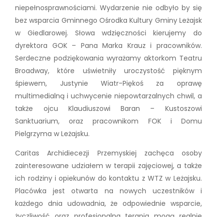
niepełnosprawnościami. Wydarzenie nie odbyło by się
bez wsparcia Gminnego Ośrodka Kultury Gminy Leżajsk
w Giedlarowej. Słowa wdzięczności kierujemy do
dyrektora GOK – Pana Marka Krauz i pracowników.
Serdeczne podziękowania wyrażamy aktorkom Teatru
Broadway, które uświetniły uroczystość pięknym
śpiewem, Justynie Wiatr-Piękoś za oprawę
multimedialną i uchwycenie niepowtarzalnych chwil, a
także ojcu Klaudiuszowi Baran – Kustoszowi
Sanktuarium, oraz pracownikom FOK i Domu
Pielgrzyma w Leżajsku.
Caritas Archidiecezji Przemyskiej zachęca osoby
zainteresowane udziałem w terapii zajęciowej, a także
ich rodziny i opiekunów do kontaktu z WTZ w Leżajsku.
Placówka jest otwarta na nowych uczestników i
każdego dnia udowadnia, że odpowiednie wsparcie,
życzliwość oraz profesjonalna terapia mogą realnie