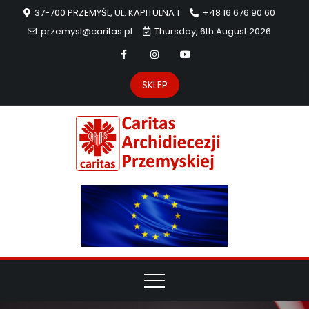
37-700 PRZEMYŚL, UL. KAPITULNA 1
+48 16 676 90 60
przemysl@caritas.pl
Thursday, 6th August 2026
SKLEP
Carit
Strona Caritas
Archidiecezji
Archidie
Przemyskiej –
pomoc
Przemys
potrzebującym
dzieła
miłosierdzia