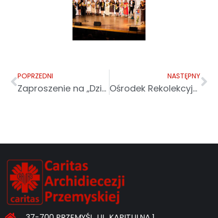
POPRZEDNI
NASTĘPNY
Zaproszenie na „Dzień Dobra” w Adamówce
Ośrodek Rekolekcyjny Zboiska w nowej odsłonie – zapraszamy na nową stronę internetową!
37-700 PRZEMYŚL, UL. KAPITULNA 1