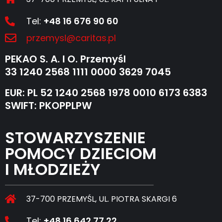
Tel:
+48 16 676 90 60
przemysl@caritas.pl
PEKAO S. A. I O. Przemyśl
33 1240 2568 1111 0000 3629 7045
EUR: PL 52 1240 2568 1978 0010 6173 6383
SWIFT: PKOPPLPW
STOWARZYSZENIE
POMOCY DZIECIOM
I MŁODZIEŻY
37-700 PRZEMYŚL, UL. PIOTRA SKARGI 6
Tel:
+48 16 642 77 22