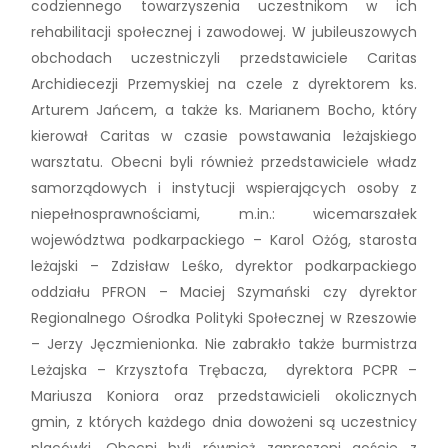
codziennego towarzyszenia uczestnikom w ich
rehabilitacji społecznej i zawodowej. W jubileuszowych
obchodach uczestniczyli przedstawiciele Caritas
Archidiecezji Przemyskiej na czele z dyrektorem ks.
Arturem Jańcem, a także ks. Marianem Bocho, który
kierował Caritas w czasie powstawania leżajskiego
warsztatu. Obecni byli również przedstawiciele władz
samorządowych i instytucji wspierających osoby z
niepełnosprawnościami, m.in.: wicemarszałek
województwa podkarpackiego – Karol Ożóg, starosta
leżajski – Zdzisław Leśko, dyrektor podkarpackiego
oddziału PFRON – Maciej Szymański czy dyrektor
Regionalnego Ośrodka Polityki Społecznej w Rzeszowie
– Jerzy Jęczmienionka. Nie zabrakło także burmistrza
Leżajska – Krzysztofa Trębacza, dyrektora PCPR –
Mariusza Koniora oraz przedstawicieli okolicznych
gmin, z których każdego dnia dowożeni są uczestnicy
placówki. Obecni byli również zaproszeni goście z