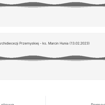
ż słowa
Pomoc 