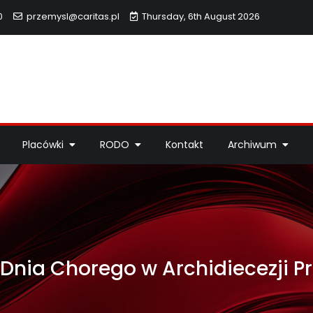
0
przemysl@caritas.pl
Thursday, 6th August 2026
hidiecezji Przemyskiej
idiecezji Przemyskiej – pomoc potrzebującym, dzieła miłosierdzi
Placówki
RODO
Kontakt
Archiwum
nia Chorego w Archidiecezji P