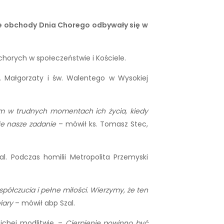
lne obchody Dnia Chorego odbywały się w
chorych w społeczeństwie i Kościele.
. Małgorzaty i św. Walentego w Wysokiej
ziom w trudnych momentach ich życia, kiedy
łe nasze zadanie
– mówił ks. Tomasz Stec,
. Podczas homilii Metropolita Przemyski
współczucia i pełne miłości. Wierzymy, że ten
iary
– mówił abp Szal.
ichej modlitwie. –
Cierpienie powinno być