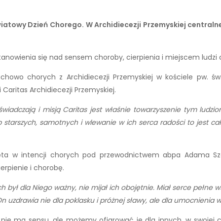
 Światowy Dzień Chorego. W Archidiecezji Przemyskiej centra
anowienia się nad sensem choroby, cierpienia i miejscem ludzi 
chowo chorych z Archidiecezji Przemyskiej w kościele pw. św
Caritas Archidiecezji Przemyskiej.
doświadczają i misją Caritas jest właśnie towarzyszenie tym lud
b starszych, samotnych i wlewanie w ich serca radości to jest ca
ięta w intencji chorych pod przewodnictwem abpa Adama Szal
erpienie i chorobę.
ch był dla Niego ważny, nie mijał ich obojętnie. Miał serce pełne 
On uzdrawia nie dla poklasku i próżnej sławy, ale dla umocnienia w
 nie ma sensu, ale możemy ofiarować je dla innych, w swojej c