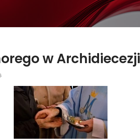
rego w Archidiecezji
6