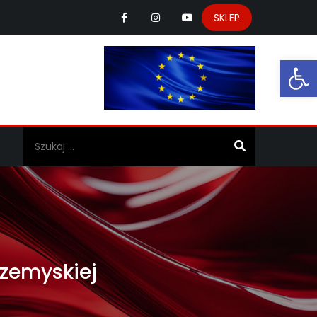
SKLEP
Ot
a
rzemyskiej