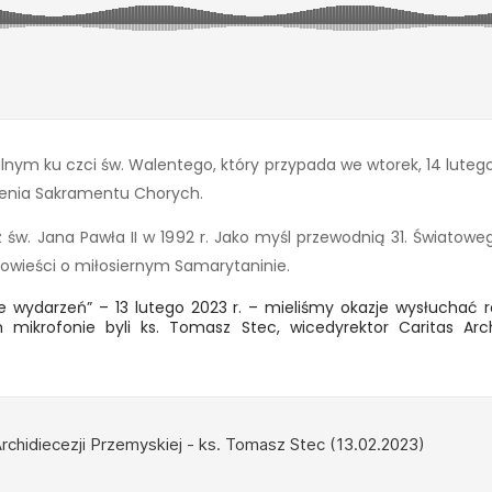
nym ku czci św. Walentego, który przypada we wtorek, 14 luteg
lenia Sakramentu Chorych.
św. Jana Pawła II w 1992 r. Jako myśl przewodnią 31. Światowe
powieści o miłosiernym Samarytaninie.
ie wydarzeń” – 13 lutego 2023 r. – mieliśmy okazje wysłucha
 mikrofonie byli ks. Tomasz Stec, wicedyrektor Caritas Archi