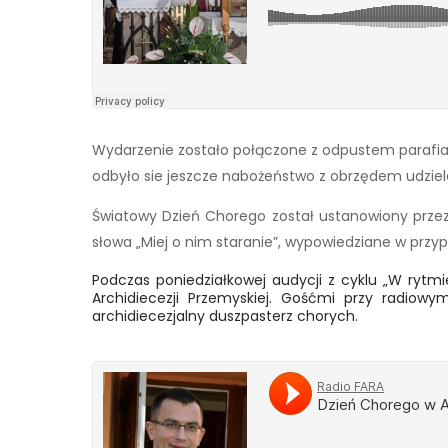
Wydarzenie zostało połączone z odpustem parafial
odbyło sie jeszcze nabożeństwo z obrzędem udzie
Światowy Dzień Chorego został ustanowiony przez 
słowa „Miej o nim staranie”, wypowiedziane w przy
Podczas poniedziałkowej audycji z cyklu „W rytm
Archidiecezji Przemyskiej. Gośćmi przy radiowym
archidiecezjalny duszpasterz chorych.