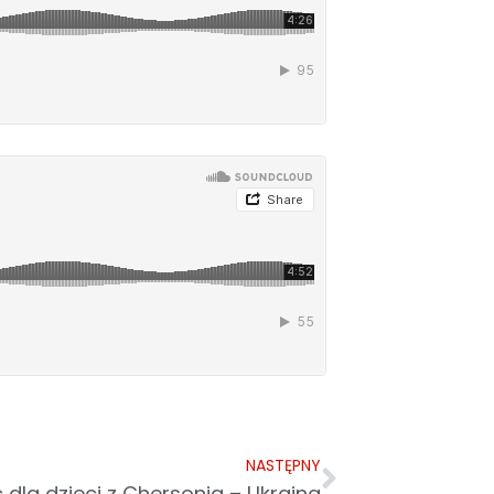
NASTĘPNY
dla dzieci z Chersonia – Ukraina