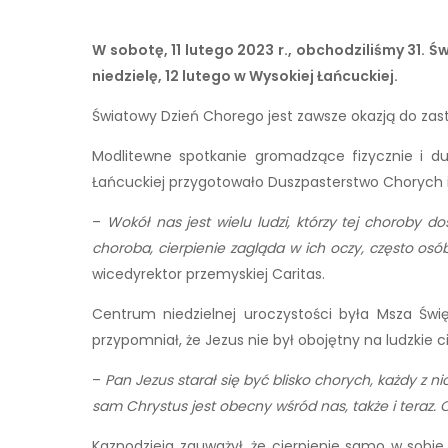
W sobotę, 11 lutego 2023 r., obchodziliśmy 31.
niedzielę, 12 lutego w Wysokiej Łańcuckiej.
Światowy Dzień Chorego jest zawsze okazją do zast
Modlitewne spotkanie gromadzące fizycznie i du
Łańcuckiej przygotowało Duszpasterstwo Chorych i 
–
Wokół nas jest wielu ludzi, którzy tej choroby 
choroba, cierpienie zagląda w ich oczy, często osó
wicedyrektor przemyskiej Caritas.
Centrum niedzielnej uroczystości była Msza Św
przypomniał, że Jezus nie był obojętny na ludzkie ci
–
Pan Jezus starał się być blisko chorych, każdy z ni
sam Chrystus jest obecny wśród nas, także i teraz. 
Kaznodzieja zauważył, że cierpienie samo w sobie