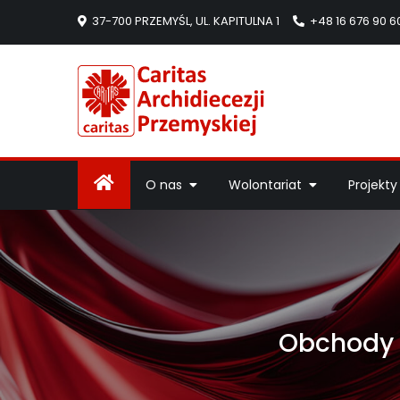
37-700 PRZEMYŚL, UL. KAPITULNA 1
+48 16 676 90 6
Caritas Arc
Strona Caritas Arch
O nas
Wolontariat
Projekty
Obchody D