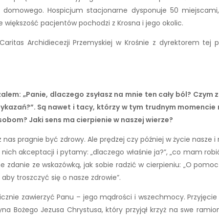
domowego. Hospicjum stacjonarne dysponuje 50 miejscami, l
le większość pacjentów pochodzi z Krosna i jego okolic.
itas Archidiecezji Przemyskiej w Krośnie z dyrektorem tej
 żalem: „Panie, dlaczego zsyłasz na mnie ten cały ból? Czym
zykazań?”. Są nawet i tacy, którzy w tym trudnym momencie 
obom? Jaki sens ma cierpienie w naszej wierze?
nas pragnie być zdrowy. Ale prędzej czy później w życie nasze i n
 nich akceptacji i pytamy: „dlaczego właśnie ja?”, „co mam robi
e zdanie ze wskazówką, jak sobie radzić w cierpieniu: „O pomo
, aby troszczyć się o nasze zdrowie”.
cznie zawierzyć Panu – jego mądrości i wszechmocy. Przyjęcie c
 Bożego Jezusa Chrystusa, który przyjął krzyż na swe ramiona i