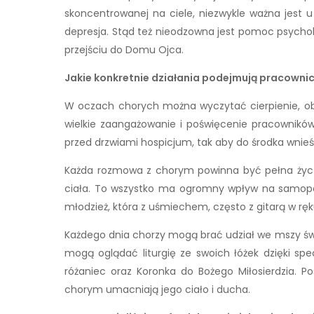
skoncentrowanej na ciele, niezwykle ważna jest 
depresja. Stąd też nieodzowna jest pomoc psyc
przejściu do Domu Ojca.
Jakie konkretnie działania podejmują pracowni
W oczach chorych można wyczytać cierpienie, obaw
wielkie zaangażowanie i poświęcenie pracowników 
przed drzwiami hospicjum, tak aby do środka wnie
Każda rozmowa z chorym powinna być pełna życzliw
ciała. To wszystko ma ogromny wpływ na samopocz
młodzież, która z uśmiechem, często z gitarą w ręk
Każdego dnia chorzy mogą brać udział we mszy świ
mogą oglądać liturgię ze swoich łóżek dzięki sp
różaniec oraz Koronka do Bożego Miłosierdzia.
chorym umacniają jego ciało i ducha.