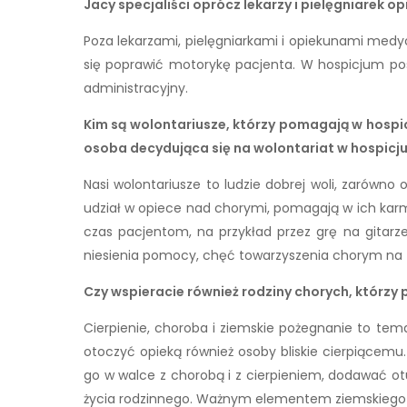
Jacy specjaliści oprócz lekarzy i pielęgniarek op
Poza lekarzami, pielęgniarkami i opiekunami medy
się poprawić motorykę pacjenta. W hospicjum pos
administracyjny.
Kim są wolontariusze, którzy pomagają w hospi
osoba decydująca się na wolontariat w hospicj
Nasi wolontariusze to ludzie dobrej woli, zarówno 
udział w opiece nad chorymi, pomagają w ich karm
czas pacjentom, na przykład przez grę na gitarze
niesienia pomocy, chęć towarzyszenia chorym na t
Czy wspieracie również rodziny chorych, którzy 
Cierpienie, choroba i ziemskie pożegnanie to tema
otoczyć opieką również osoby bliskie cierpiącem
go w walce z chorobą i z cierpieniem, dodawać o
życia rodzinnego. Ważnym elementem ziemskiego 