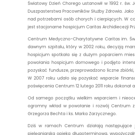
Światowy Dzień Chorego ustanowił w 1992 r. św. J
Duszpasterstwa Pracowników Służby Zdrowia. Jako j
nad potrzebami osób chorych i cierpiących. W ca
jest stacjonarne hospicjum Caritas Archidiecezji Pr
Centrum Medyczno-Charytatywne Caritas im. Św. J
dawnym szpitalu, który w 2002 roku, decyzją mars
hospicjum spotkała się z dużym poparciem miesz
powołania hospicjum domowego i podjęto intens
pozyskać fundusze, przeprowadzono liczne zbiórki, 
W 2007 roku udało się pozyskać wsparcie finan
poświęcenia Centrum 12 lutego 2011 roku dokonał a
Od samego początku wielkim wsparciem i nieoce
ogromny wkład w powołanie i rozwój Centrum za
Grzegorza Bechta i ks. Marka Zarzycznego.
Dziś w ramach Centrum działają następujące je
pielęgniarska opieka długoterminowa, wypożyczal