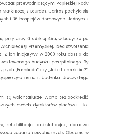
o wówczas przewodniczącym Papieskiej Rady
Matki Bożej z Lourdes. Caritas pochyla się
arnych i 36 hospicjów domowych. Jednym z
ę przy ulicy Grodzkiej 45a, w budynku po
rchidiecezji Przemyskiej. Idea stworzenia
. Z ich inicjatywy w 2003 roku doszło do
ewastowanego budynku poszpitalnego. By
yjnych „Familiada” czy „Jaka to melodia?”.
zyspieszyło remont budynku. Uroczystego
są wolontariusze. Warto też podkreślić
rwszych dwóch dyrektorów placówki – ks.
y, rehabilitacja ambulatoryjna, domowa
skowego zaburzeń psychicznych. Obecnie w