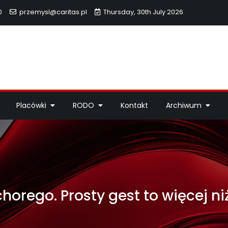
0
przemysl@caritas.pl
Thursday, 30th July 2026
hidiecezji Przemyskiej
idiecezji Przemyskiej – pomoc potrzebującym, dzieła miłosierdzi
Placówki
RODO
Kontakt
Archiwum
chorego. Prosty gest to więcej ni