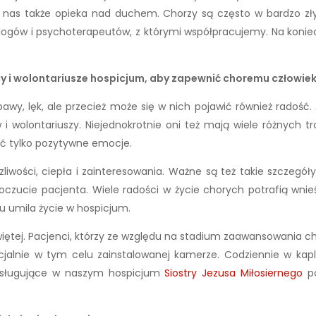
u nas także opieka nad duchem. Chorzy są często w bardzo złym
hologów i psychoterapeutów, z którymi współpracujemy. Na k
cy i wolontariusze hospicjum, aby zapewnić choremu człowie
y, lęk, ale przecież może się w nich pojawić również radość. A
i wolontariuszy. Niejednokrotnie oni też mają wiele różnych 
ść tylko pozytywne emocje.
ości, ciepła i zainteresowania. Ważne są też takie szczegóły
ucie pacjenta. Wiele radości w życie chorych potrafią wnieść
u umila życie w hospicjum.
ętej. Pacjenci, którzy ze względu na stadium zaawansowania cho
ecjalnie w tym celu zainstalowanej kamerze. Codziennie w ka
 Posługujące w naszym hospicjum
Siostry Jezusa Miłosiernego
po