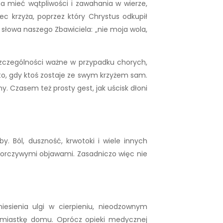
na mieć wątpliwości i zawahania w wierze,
ec krzyża, poprzez który Chrystus odkupił
m słowa naszego Zbawiciela: „nie moja wola,
 szczególności ważne w przypadku chorych,
t to, gdy ktoś zostaje ze swym krzyżem sam.
 Czasem też prosty gest, jak uścisk dłoni
. Ból, duszność, krwotoki i wiele innych
uporczywymi objawami. Zasadniczo więc nie
esienia ulgi w cierpieniu, nieodzownym
amiastkę domu. Oprócz opieki medycznej