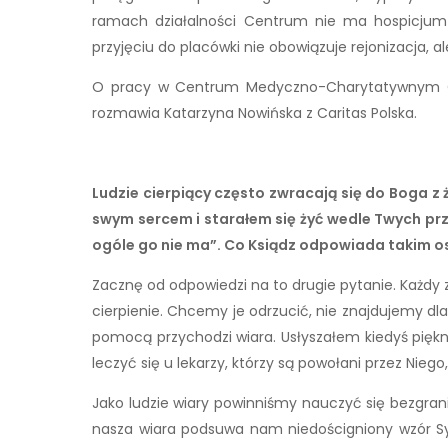
ramach działalności Centrum nie ma hospicjum 
przyjęciu do placówki nie obowiązuje rejonizacja, a
O pracy w Centrum Medyczno-Charytatywnym Car
rozmawia Katarzyna Nowińska z Caritas Polska.
Ludzie cierpiący często zwracają się do Boga z
swym sercem i starałem się żyć wedle Twych pr
ogóle go nie ma”. Co Ksiądz odpowiada takim os
Zacznę od odpowiedzi na to drugie pytanie. Każdy z 
cierpienie. Chcemy je odrzucić, nie znajdujemy dla
pomocą przychodzi wiara. Usłyszałem kiedyś piękn
leczyć się u lekarzy, którzy są powołani przez Niego
Jako ludzie wiary powinniśmy nauczyć się bezgrani
nasza wiara podsuwa nam niedościgniony wzór Syna