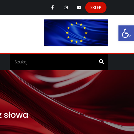
SKLEP
Ot
a
ż słowa