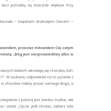
ecz potrzeby są znacznie większe. Przy
 placówki – księdzem Andrzejem Decem –
 zawiniłem, przecież miłowałem Cię całym
mówią: „Bóg jest niesprawiedliwy albo w
aszych bliskich wkradają się choroba, ból i
ć?”. W szukaniu odpowiedzi na to pytanie z
c w chorobie należy prosić samego Boga, a
ierpienia z pokorą jest bardzo trudne, ale
 wołał: „Ojcze, jeśli chcesz, zabierz ode