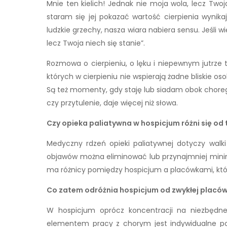
Mnie ten kielich! Jednak nie moja wola, lecz Two
staram się jej pokazać wartość cierpienia wynika
ludzkie grzechy, nasza wiara nabiera sensu. Jeśli 
lecz Twoja niech się stanie”.
Rozmowa o cierpieniu, o lęku i niepewnym jutrze 
których w cierpieniu nie wspierają żadne bliskie o
Są też momenty, gdy staję lub siadam obok choreg
czy przytulenie, daje więcej niż słowa.
Czy opieka paliatywna w hospicjum różni się od
Medyczny rdzeń opieki paliatywnej dotyczy walki
objawów można eliminować lub przynajmniej minima
ma różnicy pomiędzy hospicjum a placówkami, któ
Co zatem odróżnia hospicjum od zwykłej placó
W hospicjum oprócz koncentracji na niezbędne
elementem pracy z chorym jest indywidualne p