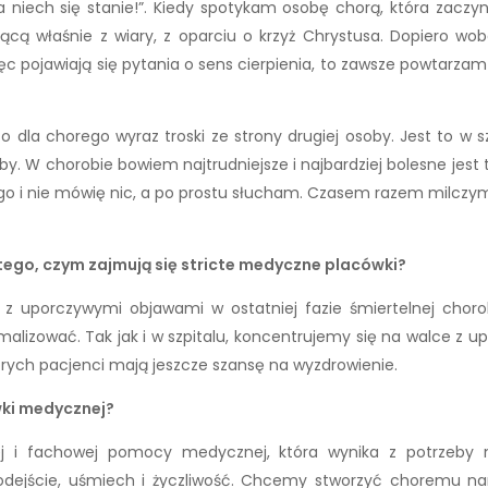
ja niech się stanie!”. Kiedy spotykam osobę chorą, która zaczy
jącą właśnie z wiary, z oparciu o krzyż Chrystusa. Dopiero wob
więc pojawiają się pytania o sens cierpienia, to zawsze powtarza
to dla chorego wyraz troski ze strony drugiej osoby. Jest to w
soby. W chorobie bowiem najtrudniejsze i najbardziej bolesne jes
o i nie mówię nic, a po prostu słucham. Czasem razem milczymy.
 tego, czym zajmują się stricte medyczne placówki?
 z uporczywymi objawami w ostatniej fazie śmiertelnej choroby
lizować. Tak jak i w szpitalu, koncentrujemy się na walce z 
rych pacjenci mają jeszcze szansę na wyzdrowienie.
wki medycznej?
j i fachowej pomocy medycznej, która wynika z potrzeby ni
odejście, uśmiech i życzliwość. Chcemy stworzyć choremu n