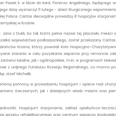
an Paweł II. w liście do kard. Fiorenzo Angeliniego, będąceg
ego datę wyznaczył 11 lutego – dzień liturgicznego wspomnienia 
łej Polsce Caritas diecezjalne prowadzą 8 hospicjów stacjon
zemyskiej w Krośnie.
ana z Dukli, bo tak brzmi pełna nazwa tej placówki, mieści si
załka województwa podkarpackiego, został przekazany Caritas A
kańców Krosna, którzy powołali Koło Hospicyjno-Charytatywne
ywne starania w celu pozyskania wsparcia przy remoncie zd
zarówno lokalne, jak i ogólnopolskie, m.in. w programach telewiz
sowe z unijnego Funduszu Rozwoju Regionalnego, co mocno pr
bp Józef Michalik.
nioną pomocą w prowadzeniu hospicjum i opiece nad chorymi 
równo ówczesnych, jak i dzisiejszych władz miasta oraz pie
dnostki: hospicjum stacjonarne, zakład opiekuńczo-lecznicz
nia sprzętu rehabilitacyjnego oraz centrum wsparcia środowi