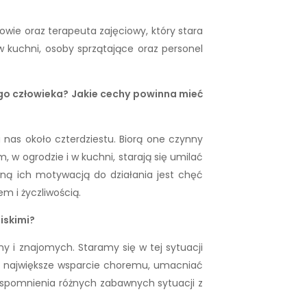
wie oraz terapeuta zajęciowy, który stara
 kuchni, osoby sprzątające oraz personel
go człowieka? Jakie cechy powinna mieć
a nas około czterdziestu. Biorą one czynny
w ogrodzie i w kuchni, starają się umilać
ówną ich motywacją do działania jest chęć
m i życzliwością.
iskimi?
ny i znajomych. Staramy się w tej sytuacji
ak największe wsparcie choremu, umacniać
wspomnienia różnych zabawnych sytuacji z