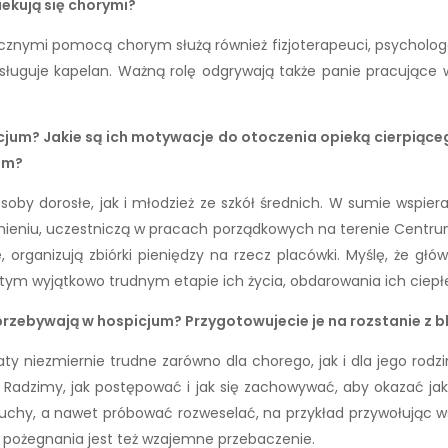
iekują się chorymi?
cznymi pomocą chorym służą również fizjoterapeuci, psychologo
ługuje kapelan. Ważną rolę odgrywają także panie pracujące w
cjum? Jakie są ich motywacje do otoczenia opieką cierpiące
um?
osoby dorosłe, jak i młodzież ze szkół średnich. W sumie wspier
ieniu, uczestniczą w pracach porządkowych na terenie Centrum, 
, organizują zbiórki pieniędzy na rzecz placówki. Myślę, że gł
ym wyjątkowo trudnym etapie ich życia, obdarowania ich ciepłe
przebywają w hospicjum? Przygotowujecie je na rozstanie z bl
ty niezmiernie trudne zarówno dla chorego, jak i dla jego rodzi
u. Radzimy, jak postępować i jak się zachowywać, aby okazać j
tuchy, a nawet próbować rozweselać, na przykład przywołując 
pożegnania jest też wzajemne przebaczenie.