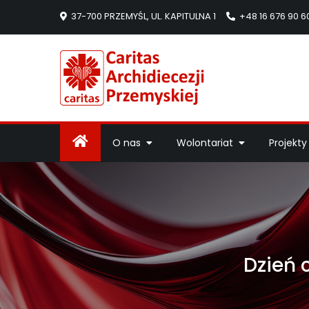
37-700 PRZEMYŚL, UL. KAPITULNA 1
+48 16 676 90 6
Caritas Arc
Strona Caritas Arch
O nas
Wolontariat
Projekty
Dzień 