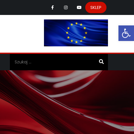
SKLEP
Ot
a