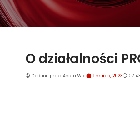
O działalności P
Dodane przez
Aneta Wac
1 marca, 2023
07:4