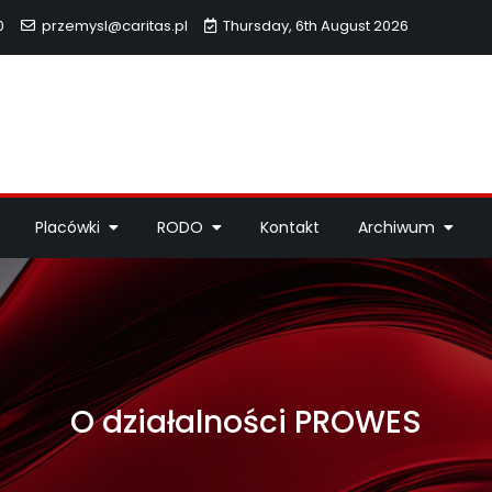
0
przemysl@caritas.pl
Thursday, 6th August 2026
hidiecezji Przemyskiej
idiecezji Przemyskiej – pomoc potrzebującym, dzieła miłosierdzi
Placówki
RODO
Kontakt
Archiwum
O działalności PROWES