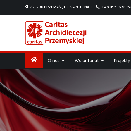
37-700 PRZEMYŚL, UL. KAPITULNA 1
+48 16 676 90 6
Caritas Arc
Strona Caritas Arch
O nas
Wolontariat
Projekty