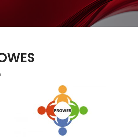
ROWES
8