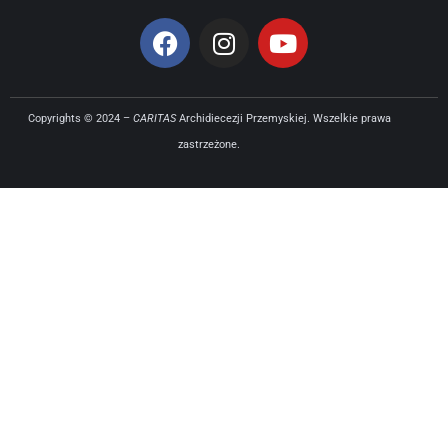
Copyrights © 2024 –
CARITAS
Archidiecezji Przemyskiej. Wszelkie prawa
zastrzeżone.