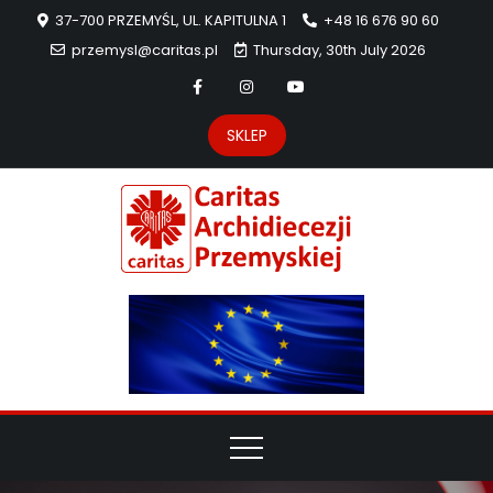
37-700 PRZEMYŚL, UL. KAPITULNA 1
+48 16 676 90 60
przemysl@caritas.pl
Thursday, 30th July 2026
SKLEP
Carit
Strona Caritas
Archidiecezji
Archidie
Przemyskiej –
pomoc
Przemys
potrzebującym
dzieła
miłosierdzia