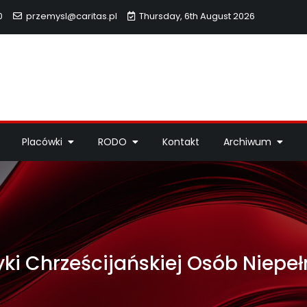
0
przemysl@caritas.pl
Thursday, 6th August 2026
hidiecezji Przemyskiej
idiecezji Przemyskiej – pomoc potrzebującym, dzieła miłosierdzi
Placówki
RODO
Kontakt
Archiwum
yki Chrześcijańskiej Osób Niep