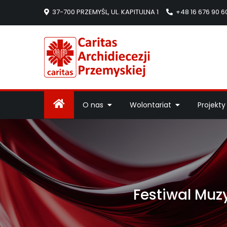
37-700 PRZEMYŚL, UL. KAPITULNA 1
+48 16 676 90 6
Caritas Arc
Strona Caritas Arch
O nas
Wolontariat
Projekty
Festiwal Muz