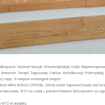
odkarpacki Festiwal Muzyki Chrześcijańskiej Osób Niepełnospra
Warsztat Terapii Zajęciowej Caritas Archidiecezji Przemyskie
 zajął… II miejsce w kategorii zespół!
była ARKA NOEGO OFFICIAL , której utwór zaprezentowali nasi Uc
 w Haczowie, WTZ na czele z panem Pawłem Borowiczem za zap
u WTZ w Leżajsku.