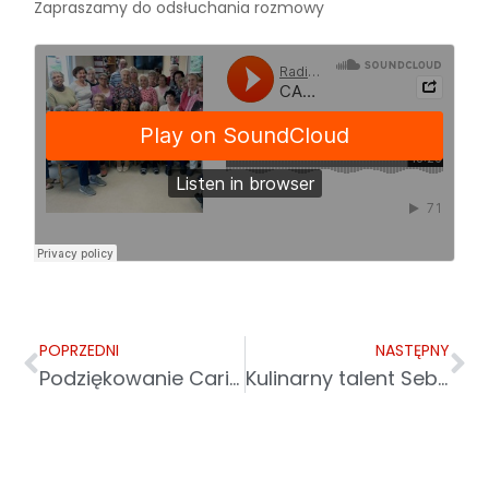
Zapraszamy do odsłuchania rozmowy
POPRZEDNI
NASTĘPNY
Podziękowanie Caritas Diecezji Świdnickiej
Kulinarny talent Sebastiana z DPS w Przemyślu