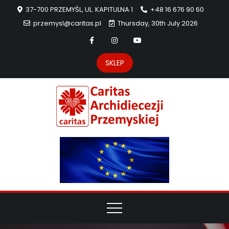
37-700 PRZEMYŚL, UL. KAPITULNA 1
+48 16 676 90 60
przemysl@caritas.pl
Thursday, 30th July 2026
SKLEP
Carit
Strona Caritas
Archidiecezji
Archidie
Przemyskiej –
pomoc
Przemys
potrzebującym
dzieła
miłosierdzia