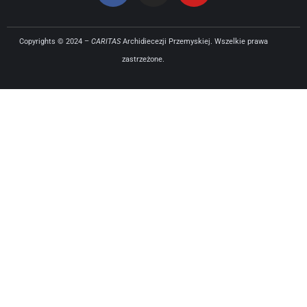
Copyrights © 2024 –
CARITAS
Archidiecezji Przemyskiej. Wszelkie prawa
zastrzeżone.