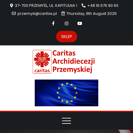
37-700 PRZEMYŚL, UL. KAPITULNA 1
+48 16 676 90 60
przemysl@caritas.pl
Thursday, 6th August 2026
SKLEP
Carit
Strona Caritas
Archidiecezji
Archidie
Przemyskiej –
pomoc
Przemys
potrzebującym
dzieła
miłosierdzia