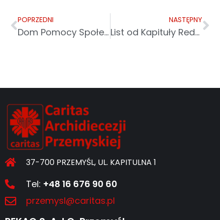
POPRZEDNI
NASTĘPNY
Dom Pomocy Społecznej „Światło Nadziei” w Sanoku
List od Kapituły Redakcji z nominacją do tytułu Osobowość Roku 2022
37-700 PRZEMYŚL, UL. KAPITULNA 1
Tel:
+48 16 676 90 60
przemysl@caritas.pl