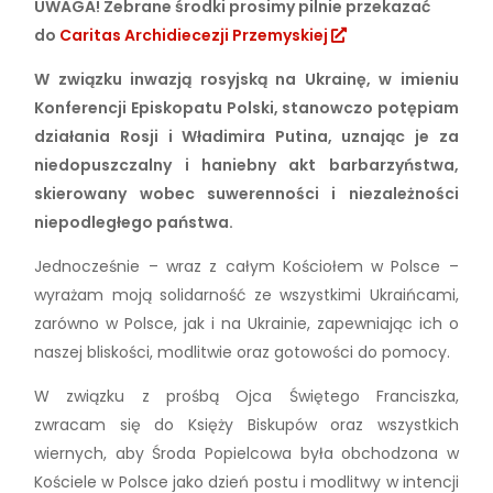
UWAGA! Zebrane środki prosimy pilnie przekazać
do
Caritas Archidiecezji Przemyskiej
W związku inwazją rosyjską na Ukrainę, w imieniu
Konferencji Episkopatu Polski, stanowczo potępiam
działania Rosji i Władimira Putina, uznając je za
niedopuszczalny i haniebny akt barbarzyństwa,
skierowany wobec suwerenności i niezależności
niepodległego państwa.
Jednocześnie – wraz z całym Kościołem w Polsce –
wyrażam moją solidarność ze wszystkimi Ukraińcami,
zarówno w Polsce, jak i na Ukrainie, zapewniając ich o
naszej bliskości, modlitwie oraz gotowości do pomocy.
W związku z prośbą Ojca Świętego Franciszka,
zwracam się do Księży Biskupów oraz wszystkich
wiernych, aby Środa Popielcowa była obchodzona w
Kościele w Polsce jako dzień postu i modlitwy w intencji