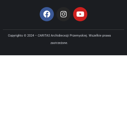
Copyrights © 2024 –
CARITAS
Archidiecezji Przemyskiej. Wszelkie prawa
zastrzeżone.