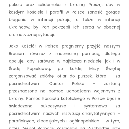
pokoju oraz solidarności z Ukrainą. Proszę, aby w
każdym kościele i parafii w Polsce zanosić gorące
błagania w intencji pokoju, a także w intencji
Ukraińców, by Pan pokrzepił ich serca w obecnej
dramatycznej sytuacji.
Jako Kościół w Polsce pragniemy przyjść naszym
Braciom również z materialną pomocą, dlatego
apeluję, aby zarówno w najbliższą niedzielę, jak i w
Środę Popielcową, po każdej Mszy Świętej
zorganizować zbiórkę ofiar do puszek, które – za
pośrednictwem Caritas Polska – zostaną
przeznaczone na pomoc uchodźcom wojennym z
Ukrainy. Pomoc Kościoła katolickiego w Polsce będzie
świadczona sukcesywnie i systemowo za
pośrednictwem naszych instytucji charytatywnych –
parafialnych, diecezjalnych i ogólnopolskich – w tym,
przez Zespół Pomocy Kościołowi na Wschodzie przy