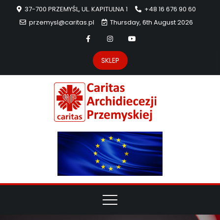
37-700 PRZEMYŚL, UL. KAPITULNA 1
+48 16 676 90 60
przemysl@caritas.pl
Thursday, 6th August 2026
SKLEP
Carit
Strona Caritas
Archidiecezji
Archidie
Przemyskiej –
pomoc
Przemys
potrzebującym
dzieła
miłosierdzia