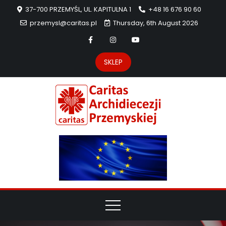
37-700 PRZEMYŚL, UL. KAPITULNA 1
+48 16 676 90 60
przemysl@caritas.pl
Thursday, 6th August 2026
SKLEP
Carit
Strona Caritas
Archidiecezji
Archidie
Przemyskiej –
pomoc
Przemys
potrzebującym
dzieła
miłosierdzia