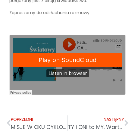
połączony jest z akcją krwiodawstwa.
Zapraszamy do odsłuchania rozmowy
POPRZEDNI
NASTĘPNY
MISJE W OKU CYKLONU. PRAWIE 3 MLN ZŁ WSPARCIA OD CARITAS POLSKA
TY i ONI to MY. Warto być RAZEM