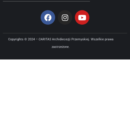
Copyrights © 2024 –
CARITAS
Archidiecezji Przemyskiej. Wszelkie prawa
zastrzeżone.