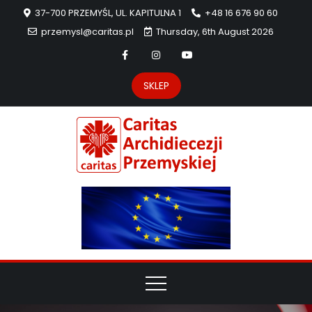
37-700 PRZEMYŚL, UL. KAPITULNA 1
+48 16 676 90 60
przemysl@caritas.pl
Thursday, 6th August 2026
SKLEP
Carit
Strona Caritas
Archidiecezji
Archidie
Przemyskiej –
pomoc
Przemys
potrzebującym
dzieła
miłosierdzia