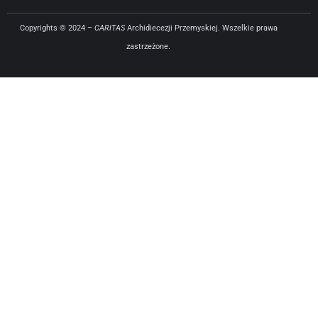
Copyrights © 2024 –
CARITAS
Archidiecezji Przemyskiej. Wszelkie prawa
zastrzeżone.