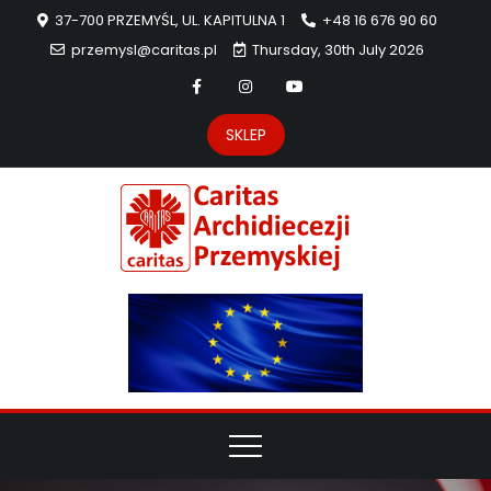
37-700 PRZEMYŚL, UL. KAPITULNA 1
+48 16 676 90 60
przemysl@caritas.pl
Thursday, 30th July 2026
SKLEP
Carit
Strona Caritas
Archidiecezji
Archidie
Przemyskiej –
pomoc
Przemys
potrzebującym
dzieła
miłosierdzia