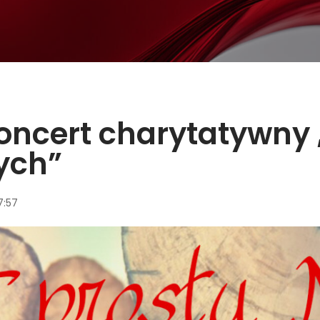
oncert charytatywny 
ych”
7:57