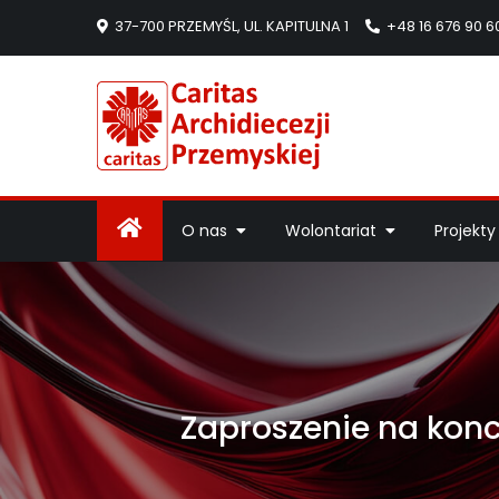
37-700 PRZEMYŚL, UL. KAPITULNA 1
+48 16 676 90 6
Caritas Arc
Strona Caritas Arch
O nas
Wolontariat
Projekty
Zaproszenie na konc