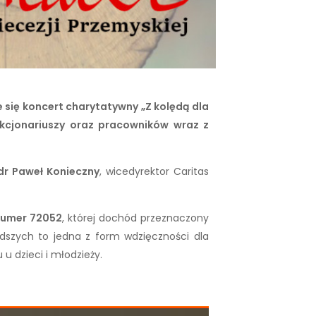
ie się koncert charytatywny
„Z kolędą dla
unkcjonariuszy oraz pracowników wraz z
 dr Paweł Konieczny
, wicedyrektor Caritas
numer 72052
, której dochód przeznaczony
łodszych to jedna z form wdzięczności dla
u dzieci i młodzieży.