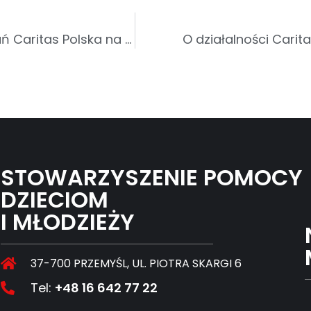
Wsparcie Stolicy Apostolskiej dla działań Caritas Polska na rzecz migrantów
O działalności Cari
STOWARZYSZENIE POMOCY
DZIECIOM
I MŁODZIEŻY
37-700 PRZEMYŚL, UL. PIOTRA SKARGI 6
Tel:
+48 16 642 77 22