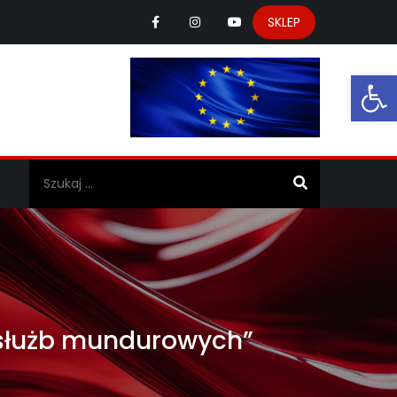
SKLEP
Ot
a
a służb mundurowych”