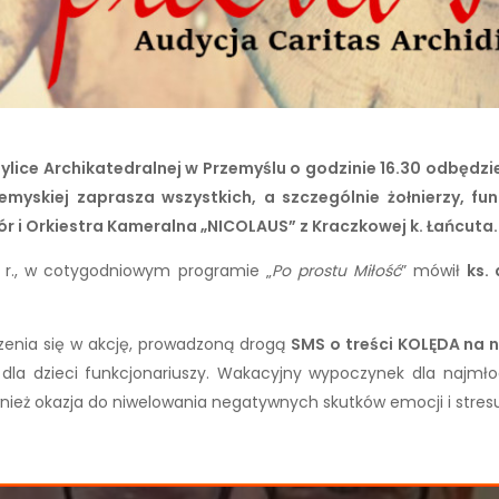
Bazylice Archikatedralnej w Przemyślu o godzinie 16.30 odbędz
zemyskiej zaprasza wszystkich, a szczególnie żołnierzy, f
 i Orkiestra Kameralna „NICOLAUS” z Kraczkowej k. Łańcuta.
22 r., w cotygodniowym programie „
Po prostu Miłość
” mówił
ks.
zenia się w akcję, prowadzoną drogą
SMS o treści KOLĘDA na 
ch dla dzieci funkcjonariuszy. Wakacyjny wypoczynek dla najm
eż okazja do niwelowania negatywnych skutków emocji i stresu 