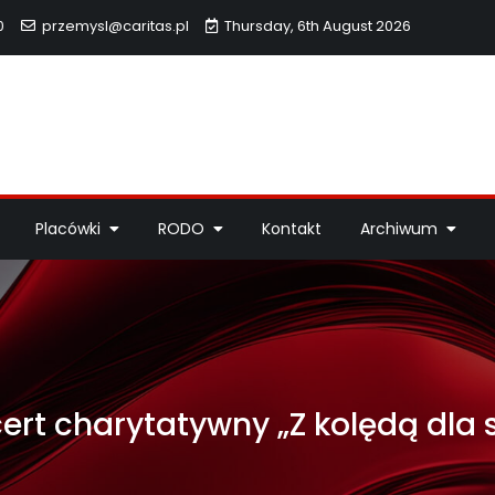
0
przemysl@caritas.pl
Thursday, 6th August 2026
hidiecezji Przemyskiej
idiecezji Przemyskiej – pomoc potrzebującym, dzieła miłosierdzi
Placówki
RODO
Kontakt
Archiwum
ert charytatywny „Z kolędą dl