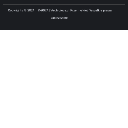
Copyrights © 2024 –
CARITAS
Archidiecezji Przemyskiej. Wszelkie prawa
zastrzeżone.