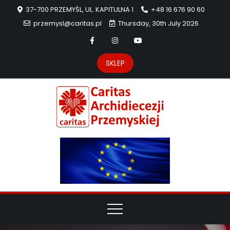
37-700 PRZEMYŚL, UL. KAPITULNA 1
+48 16 676 90 60
przemysl@caritas.pl
Thursday, 30th July 2026
SKLEP
Carit
Strona Caritas
Archidiecezji
Archidie
Przemyskiej –
pomoc
Przemys
potrzebującym
dzieła
miłosierdzia