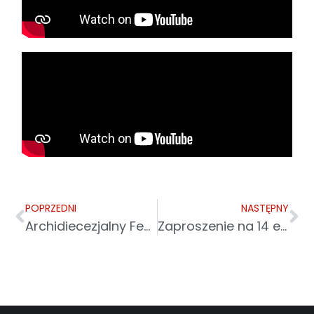
POPRZEDNI
NASTĘPNY
Archidiecezjalny Festiwal Wdzięczności „Złote Kłosy” w Husowie
Zaproszenie na 14 edycję finału akcji „Tornister Pełen Uśmiechów”