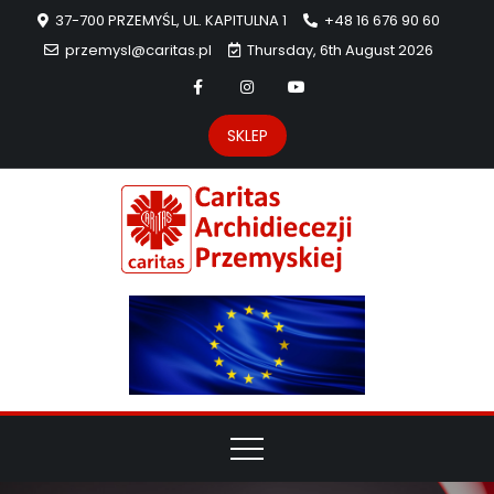
37-700 PRZEMYŚL, UL. KAPITULNA 1
+48 16 676 90 60
przemysl@caritas.pl
Thursday, 6th August 2026
SKLEP
Carit
Strona Caritas
Archidiecezji
Archidie
Przemyskiej –
pomoc
Przemys
potrzebującym
dzieła
miłosierdzia