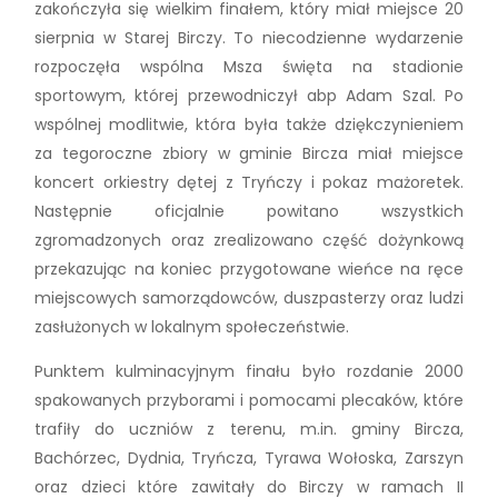
zakończyła się wielkim finałem, który miał miejsce 20
sierpnia w Starej Birczy. To niecodzienne wydarzenie
rozpoczęła wspólna Msza święta na stadionie
sportowym, której przewodniczył abp Adam Szal. Po
wspólnej modlitwie, która była także dziękczynieniem
za tegoroczne zbiory w gminie Bircza miał miejsce
koncert orkiestry dętej z Tryńczy i pokaz mażoretek.
Następnie oficjalnie powitano wszystkich
zgromadzonych oraz zrealizowano część dożynkową
przekazując na koniec przygotowane wieńce na ręce
miejscowych samorządowców, duszpasterzy oraz ludzi
zasłużonych w lokalnym społeczeństwie.
Punktem kulminacyjnym finału było rozdanie 2000
spakowanych przyborami i pomocami plecaków, które
trafiły do uczniów z terenu, m.in. gminy Bircza,
Bachórzec, Dydnia, Tryńcza, Tyrawa Wołoska, Zarszyn
oraz dzieci które zawitały do Birczy w ramach II