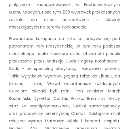
pielgrzymki zaangażowanych w Eucharystycznym
Ruchu Młodych. Poza tym 200 wyprawek przekazanych
zostało dla dzieci uchodźczych z Ukrainy
mieszkających na terenie Podkarpacia.
Prowadzona kampania od kilku lat odbywa się pod
patronatem Pary Prezydenckiej. W tym roku podczas
niedzielnego finału sześcioro dzieci otrzymało plecaki
przekazane przez Andrzeja Dudę i Agatę Kornhauser-
Dudę – ze specjalną dedykacją i wiecznym piórem.
Takie wyjątkowe wyprawki pojadą także do Libanu, na
Ukrainę i Litwę. Wśród wolontariuszy rozdających
dzieciom plecaki byli m.in.: Pan minister Marek
Kuchciński, Dyrektor Caritas Polska, Burmistrz Birczy
wraz ze współpracownikami, lokalni samorządowcy
oraz pracownicy przemyskiej Caritas. Następnie miał
miejsce występ Mateusza Mijala i koncert zespołu
Golden AGE. Wydarzenie prowadziła gwiazda