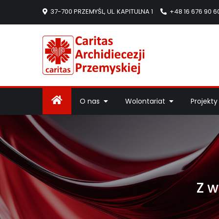
37-700 PRZEMYŚL, UL. KAPITULNA 1
+48 16 676 90 6
Caritas Arc
Strona Caritas Arch
O nas
Wolontariat
Projekty
Z w