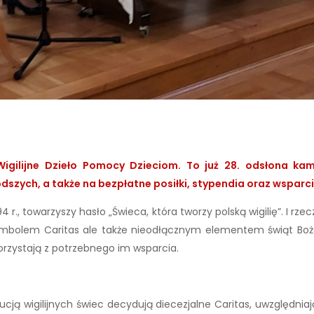
gilijne Dzieło Pomocy Dzieciom. To już 28. odsłona kam
ch, a także na bezpłatne posiłki, stypendia oraz wsparcie dz
4 r., towarzyszy hasło „Świeca, która tworzy polską wigilię”. I rze
 symbolem Caritas ale także nieodłącznym elementem świąt Bo
korzystają z potrzebnego im wsparcia.
ą wigilijnych świec decydują diecezjalne Caritas, uwzględniają