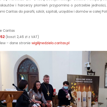
 skautów i harcerzy płomień przypomina o potrzebie jedności, 
i Caritas do parafii, szkół, szpitali, urzędów i domów w całej Pol
e Caritas
052
(koszt 2,46 zł z VAT)
elew – dane stronie
wigilijnedzielo.caritas.pl