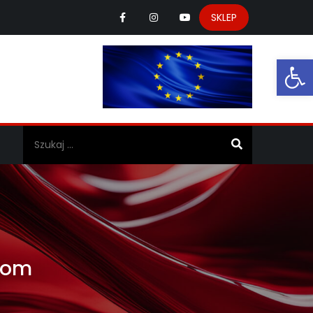
SKLEP
Ot
a
ciom