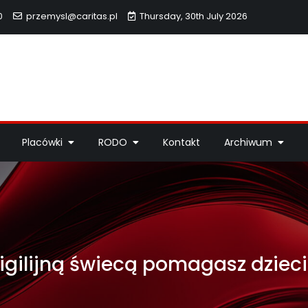
0
przemysl@caritas.pl
Thursday, 30th July 2026
hidiecezji Przemyskiej
idiecezji Przemyskiej – pomoc potrzebującym, dzieła miłosierdzi
Placówki
RODO
Kontakt
Archiwum
igilijną świecą pomagasz dzie