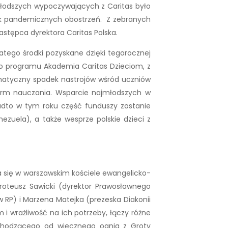
ajmłodszych wypoczywających z Caritas było
utek pandemicznych obostrzeń. Z zebranych
astępca dyrektora Caritas Polska.
atego środki pozyskane dzięki tegorocznej
go programu Akademia Caritas Dzieciom, z
ramatyczny spadek nastrojów wśród uczniów
orm nauczania. Wsparcie najmłodszych w
adto w tym roku część funduszy zostanie
zuela), a także wesprze polskie dzieci z
a się w warszawskim kościele ewangelicko-
oroteusz Sawicki (dyrektor Prawosławnego
w RP) i Marzena Matejka (prezeska Diakonii
 wrażliwość na ich potrzeby, łączy różne
pochodzącego od wiecznego ognia z Groty