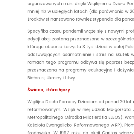
organizowanych m.in. dzięki Wigilijnemu Dziełu Pom
mniej niż w ubiegłych latach (dla porównania w 2
środków sfinansowano również stypendia dla ponad 
Specyfika czasu pandemii wiąże się z nowymi prob
edycji akcji zostaną przeznaczone w szczególnoś
którego obecnie korzysta 3 tys. dzieci w całej P
odczuwających osamotnienie i stres na skutek 
ramach tego programu odbywa się poprzez bezpł
przeznaczona na programy edukacyjne i dożywiani
Białorusi, Ukrainy i Litwy.
Świeca, która łączy
Wigilijne Dzieło Pomocy Dzieciom od ponad 20 lat
reformowanym. Wzięli w niej udział: Małgorzata 
Metropolitalnego Ośrodka Miłosierdzia ELEOS), Wan
Kościoła Ewangelicko-Reformowanego w RP). Płomi
środowiska. W 1997 roku do akcji Caritas włącz