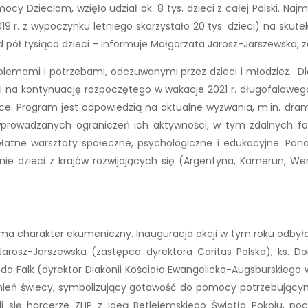
ocy Dzieciom, wzięło udział ok. 8 tys. dzieci z całej Polski. N
019 r. z wypoczynku letniego skorzystało 20 tys. dzieci) na sk
pół tysiąca dzieci – informuje Małgorzata Jarosz-Jarszewska, z
lemami i potrzebami, odczuwanymi przez dzieci i młodzież. Dl
ci na kontynuację rozpoczętego w wakacje 2021 r. długofalowe
olsce. Program jest odpowiedzią na aktualne wyzwania, m.in. d
wprowadzanych ograniczeń ich aktywności, w tym zdalnych f
atne warsztaty społeczne, psychologiczne i edukacyjne. Pon
e dzieci z krajów rozwijających się (Argentyna, Kamerun, Wene
 ma charakter ekumeniczny. Inauguracja akcji w tym roku odbył
Jarosz-Jarszewska (zastępca dyrektora Caritas Polska), ks. D
da Falk (dyrektor Diakonii Kościoła Ewangelicko-Augsburskiego 
eń świecy, symbolizujący gotowość do pomocy potrzebującym i
yli się harcerze ZHP z ideą Betlejemskiego Światła Pokoju, 