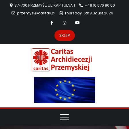
37-700 PRZEMYŚL, UL. KAPITULNA 1
+48 16 676 90 60
przemysl@caritas.pl
Thursday, 6th August 2026
SKLEP
Carit
Strona Caritas
Archidiecezji
Archidie
Przemyskiej –
pomoc
Przemys
potrzebującym
dzieła
miłosierdzia