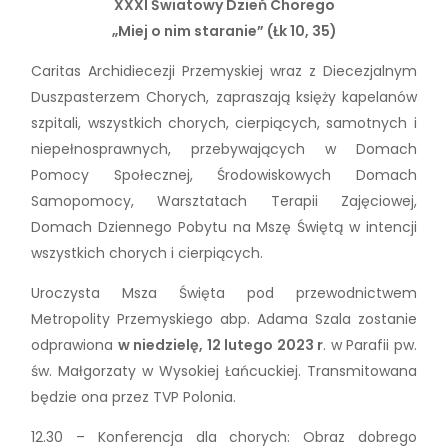
XXXI Światowy Dzień Chorego
„Miej o nim staranie” (Łk 10, 35)
Caritas Archidiecezji Przemyskiej wraz z Diecezjalnym
Duszpasterzem Chorych, zapraszają księży kapelanów
szpitali, wszystkich chorych, cierpiących, samotnych i
niepełnosprawnych, przebywających w Domach
Pomocy Społecznej, Środowiskowych Domach
Samopomocy, Warsztatach Terapii Zajęciowej,
Domach Dziennego Pobytu na Mszę Świętą w intencji
wszystkich chorych i cierpiących.
Uroczysta Msza Święta pod przewodnictwem
Metropolity Przemyskiego abp. Adama Szala zostanie
odprawiona
w niedzielę, 12 lutego 2023 r
. w Parafii pw.
św. Małgorzaty w Wysokiej Łańcuckiej. Transmitowana
będzie ona przez TVP Polonia.
12.30 – Konferencja dla chorych: Obraz dobrego