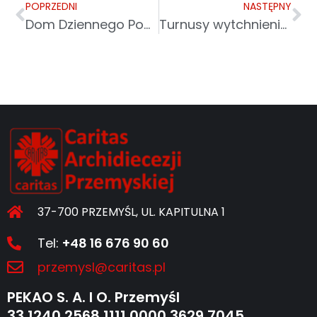
POPRZEDNI
NASTĘPNY
Dom Dziennego Pobytu „Senior+” w Przychojcu
Turnusy wytchnieniowe dla dzieci z Ukrainy
37-700 PRZEMYŚL, UL. KAPITULNA 1
Tel:
+48 16 676 90 60
przemysl@caritas.pl
PEKAO S. A. I O. Przemyśl
33 1240 2568 1111 0000 3629 7045