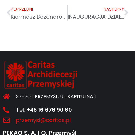
POPRZEDNI
NASTĘPNY
Kiermasz Bożonarodzeniowy DDP w Przemyślu
INAUGURACJA DZIAŁALNOŚCI BRANŻOWEGO CENTRUM UMIEJĘTNOŚCI W DZIEDZINIE POMOCY SPOŁECZNEJ W PRZEMYŚLU
37-700 PRZEMYŚL, UL. KAPITULNA 1
Tel:
+48 16 676 90 60
przemysl@caritas.pl
PEKAO S. A. I O. Przemyśl