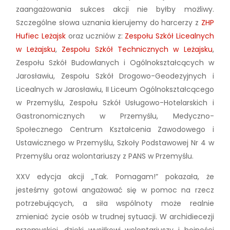
zaangażowania sukces akcji nie byłby możliwy.
Szczególne słowa uznania kierujemy do harcerzy z
ZHP
Hufiec Leżajsk
oraz uczniów z:
Zespołu Szkół Licealnych
w Leżajsku
,
Zespołu Szkół Technicznych w Leżajsku
,
Zespołu Szkół Budowlanych i Ogólnokształcących w
Jarosławiu, Zespołu Szkół Drogowo-Geodezyjnych i
Licealnych w Jarosławiu, II Liceum Ogólnokształcącego
w Przemyślu, Zespołu Szkół Usługowo-Hotelarskich i
Gastronomicznych w Przemyślu, Medyczno-
Społecznego Centrum Kształcenia Zawodowego i
Ustawicznego w Przemyślu, Szkoły Podstawowej Nr 4 w
Przemyślu oraz wolontariuszy z PANS w Przemyślu.
XXV edycja akcji „Tak. Pomagam!” pokazała, że
jesteśmy gotowi angażować się w pomoc na rzecz
potrzebujących, a siła wspólnoty może realnie
zmieniać życie osób w trudnej sytuacji. W archidiecezji
przemyskiej, dzięki wysiłkowi wolontariuszy i hojności