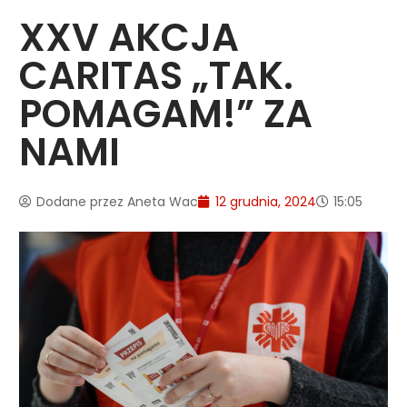
XXV AKCJA
CARITAS „TAK.
POMAGAM!” ZA
NAMI
Dodane przez
Aneta Wac
12 grudnia, 2024
15:05