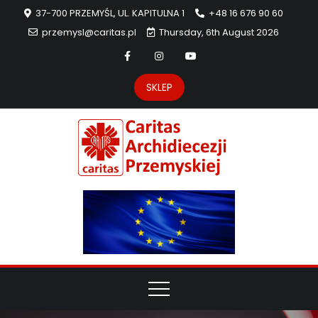
37-700 PRZEMYŚL, UL. KAPITULNA 1
+48 16 676 90 60
przemysl@caritas.pl
Thursday, 6th August 2026
SKLEP
Carit
Strona Caritas
Archidiecezji
Archidie
Przemyskiej –
pomoc
Przemys
potrzebującym
dzieła
miłosierdzia