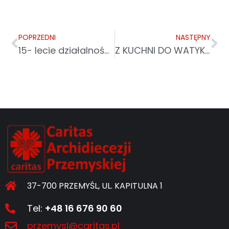
POPRZEDNI
NASTĘPNY
15- lecie działalności Towarzystwa Przyjaciół Krośnieńskiego Hospicjum
Z KUCHNI DO WATYKANU GASTRONOMICZNE PRZYGODY PODOPIECZNYCH CARITAS
37-700 PRZEMYŚL, UL. KAPITULNA 1
Tel:
+48 16 676 90 60
przemysl@caritas.pl