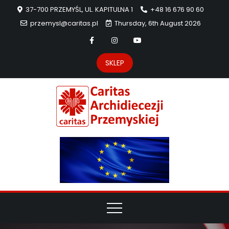
37-700 PRZEMYŚL, UL. KAPITULNA 1
+48 16 676 90 60
przemysl@caritas.pl
Thursday, 6th August 2026
SKLEP
Carit
Strona Caritas
Archidiecezji
Archidie
Przemyskiej –
pomoc
Przemys
potrzebującym
dzieła
miłosierdzia