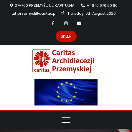
37-700 PRZEMYŚL, UL. KAPITULNA 1
+48 16 676 90 60
przemysl@caritas.pl
Thursday, 6th August 2026
SKLEP
Carit
Strona Caritas
Archidiecezji
Archidie
Przemyskiej –
pomoc
Przemys
potrzebującym
dzieła
miłosierdzia