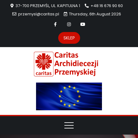
37-700 PRZEMYŚL, UL. KAPITULNA 1
+48 16 676 90 60
przemysl@caritas.pl
Thursday, 6th August 2026
SKLEP
Carit
Strona Caritas
Archidiecezji
Archidie
Przemyskiej –
pomoc
Przemys
potrzebującym
dzieła
miłosierdzia