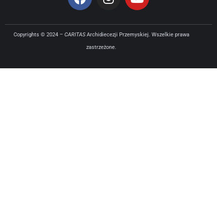
Copyrights © 2024 –
CARITAS
Archidiecezji Przemyskiej. Wszelkie prawa
zastrzeżone.