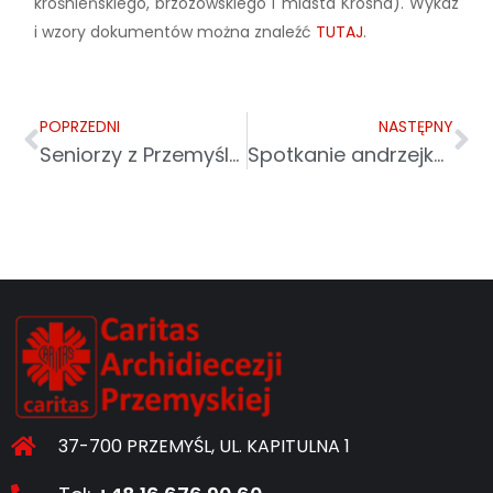
krośnieńskiego, brzozowskiego i miasta Krosna). Wykaz
i wzory dokumentów można znaleźć
TUTAJ
.
POPRZEDNI
NASTĘPNY
Seniorzy z Przemyśla na Narodowe Święto Niepodległości
Spotkanie andrzejkowe w Starym Mieście – radość, integracja i wspólne świętowanie
37-700 PRZEMYŚL, UL. KAPITULNA 1