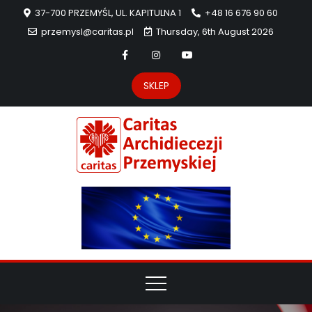
37-700 PRZEMYŚL, UL. KAPITULNA 1
+48 16 676 90 60
przemysl@caritas.pl
Thursday, 6th August 2026
SKLEP
Carit
Strona Caritas
Archidiecezji
Archidie
Przemyskiej –
pomoc
Przemys
potrzebującym
dzieła
miłosierdzia