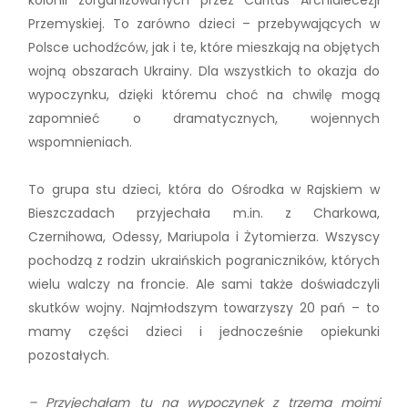
kolonii zorganizowanych przez Caritas Archidiecezji
Przemyskiej. To zarówno dzieci – przebywających w
Polsce uchodźców, jak i te, które mieszkają na objętych
wojną obszarach Ukrainy. Dla wszystkich to okazja do
wypoczynku, dzięki któremu choć na chwilę mogą
zapomnieć o dramatycznych, wojennych
wspomnieniach.
To grupa stu dzieci, która do Ośrodka w Rajskiem w
Bieszczadach przyjechała m.in. z Charkowa,
Czernihowa, Odessy, Mariupola i Żytomierza. Wszyscy
pochodzą z rodzin ukraińskich pograniczników, których
wielu walczy na froncie. Ale sami także doświadczyli
skutków wojny. Najmłodszym towarzyszy 20 pań – to
mamy części dzieci i jednocześnie opiekunki
pozostałych.
– Przyjechałam tu na wypoczynek z trzema moimi