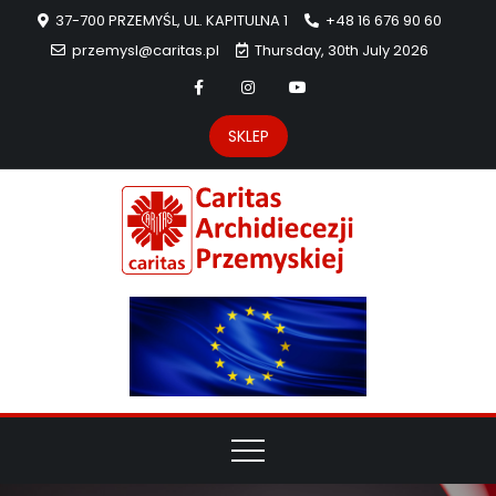
37-700 PRZEMYŚL, UL. KAPITULNA 1
+48 16 676 90 60
przemysl@caritas.pl
Thursday, 30th July 2026
SKLEP
Carit
Strona Caritas
Archidiecezji
Archidie
Przemyskiej –
pomoc
Przemys
potrzebującym
dzieła
miłosierdzia