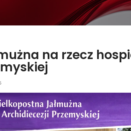
mużna na rzecz hospi
emyskiej
5