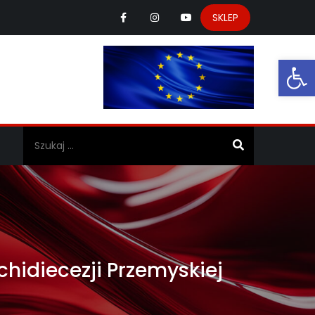
SKLEP
Ot
a
hidiecezji Przemyskiej