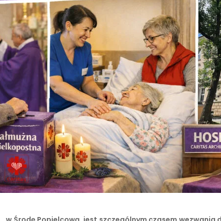
6 r., w Środę Popielcową, jest szczególnym czasem wezwania