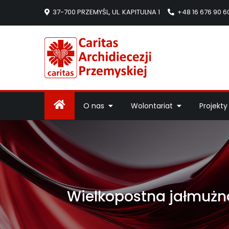
37-700 PRZEMYŚL, UL. KAPITULNA 1
+48 16 676 90 6
Caritas Arc
Strona Caritas Arch
O nas
Wolontariat
Projekty
Wielkopostna jałmużna