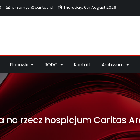
0
przemysl@caritas.pl
Thursday, 6th August 2026
hidiecezji Przemyskiej
idiecezji Przemyskiej – pomoc potrzebującym, dzieła miłosierdzi
Placówki
RODO
Kontakt
Archiwum
 na rzecz hospicjum Caritas Arc