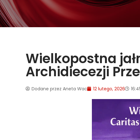
Wielkopostna jał
Archidiecezji Prz
Dodane przez
Aneta Wac
12 lutego, 2026
16:4