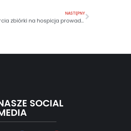
NASTĘPNY
P. Babiarz zachęca do wsparcia zbiórki na hospicja prowadzone przez Caritas
NASZE SOCIAL
MEDIA