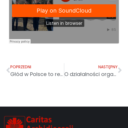
POPRZEDNI
NASTĘPNY
Głód w Polsce to realny problem. Pomóż nakarmić potrzebujących
O działalności organizacji pozarządowych w TVP Rzeszów