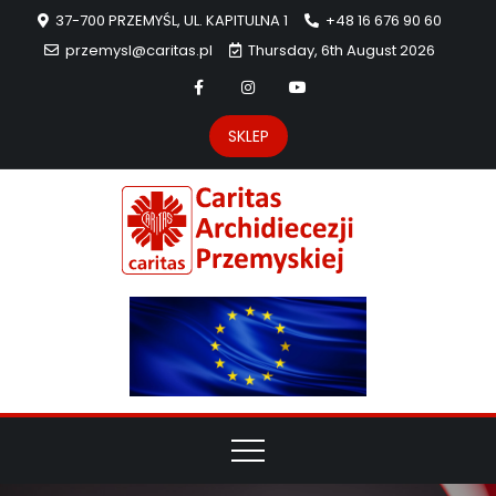
37-700 PRZEMYŚL, UL. KAPITULNA 1
+48 16 676 90 60
przemysl@caritas.pl
Thursday, 6th August 2026
SKLEP
Carit
Strona Caritas
Archidiecezji
Archidie
Przemyskiej –
pomoc
Przemys
potrzebującym
dzieła
miłosierdzia