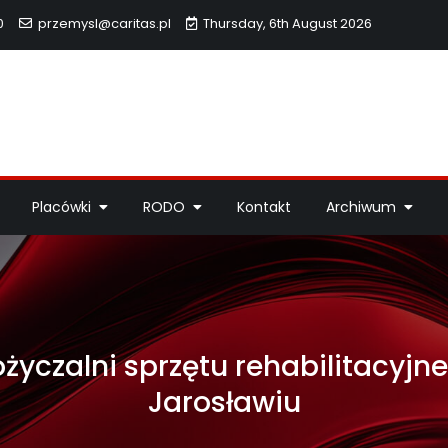
0
przemysl@caritas.pl
Thursday, 6th August 2026
hidiecezji Przemyskiej
idiecezji Przemyskiej – pomoc potrzebującym, dzieła miłosierdzi
Placówki
RODO
Kontakt
Archiwum
życzalni sprzętu rehabilitacyjne
Jarosławiu