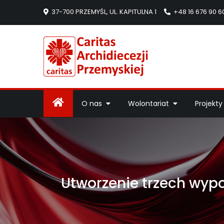
37-700 PRZEMYŚL, UL. KAPITULNA 1
+48 16 676 90 6
Caritas Arc
Strona Caritas Arch
O nas
Wolontariat
Projekty
Utworzenie trzech wypo