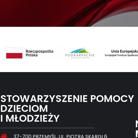
STOWARZYSZENIE POMOCY
DZIECIOM
I MŁODZIEŻY
37-700 PRZEMYŚL, UL. PIOTRA SKARGI 6