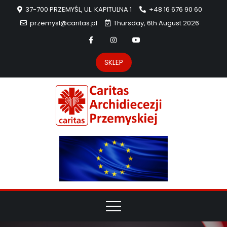
37-700 PRZEMYŚL, UL. KAPITULNA 1
+48 16 676 90 60
przemysl@caritas.pl
Thursday, 6th August 2026
SKLEP
Carit
Strona Caritas
Archidiecezji
Archidie
Przemyskiej –
pomoc
Przemys
potrzebującym
dzieła
miłosierdzia