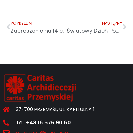
POPRZEDNI
NASTĘPNY
Zaproszenie na 14 edycję finału akcji „Tornister Pełen Uśmiechów”
Światowy Dzień Pomocy Humanitarnej
37-700 PRZEMYŚL, UL. KAPITULNA 1
Tel:
+48 16 676 90 60
przemysl@caritas.pl