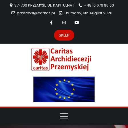
37-700 PRZEMYŚL, UL. KAPITULNA 1
+48 16 676 90 60
przemysl@caritas.pl
Thursday, 6th August 2026
SKLEP
Carit
Strona Caritas
Archidiecezji
Archidie
Przemyskiej –
pomoc
Przemys
potrzebującym
dzieła
miłosierdzia