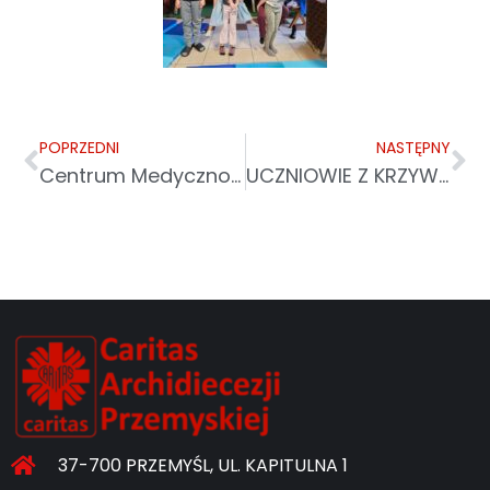
POPRZEDNI
NASTĘPNY
Centrum Medyczno-Charytatywne Caritas w Krośnie
UCZNIOWIE Z KRZYWCZY Z KOLĘDĄ U PODOPIECZNYCH CARITAS
37-700 PRZEMYŚL, UL. KAPITULNA 1