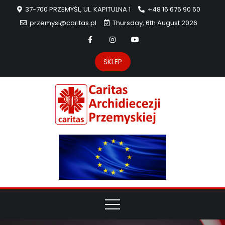
37-700 PRZEMYŚL, UL. KAPITULNA 1
+48 16 676 90 60
przemysl@caritas.pl
Thursday, 6th August 2026
SKLEP
Carit
Strona Caritas
Archidiecezji
Archidie
Przemyskiej –
pomoc
Przemys
potrzebującym
dzieła
miłosierdzia