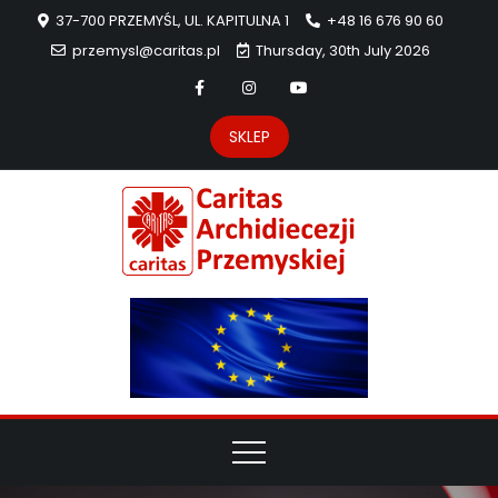
37-700 PRZEMYŚL, UL. KAPITULNA 1
+48 16 676 90 60
przemysl@caritas.pl
Thursday, 30th July 2026
SKLEP
Carit
Strona Caritas
Archidiecezji
Archidie
Przemyskiej –
pomoc
Przemys
potrzebującym
dzieła
miłosierdzia