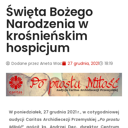
Święta Bożego
Narodzenia w
krośnieńskim
hospicjum
Dodane przez
Aneta Wac
27 grudnia, 2021
18:19
W poniedziałek, 27 grudnia 2021 r., w cotygodniowej
audycji Caritas Archidiecezji Przemyskiej „
Po prostu
Miłość
” gościł ks. Andrzej Dec, dyrektor Centrum