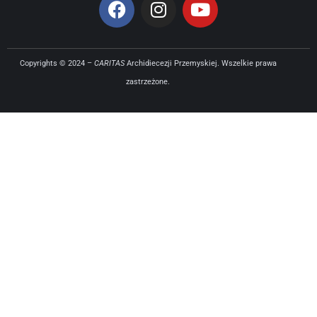
Copyrights © 2024 –
CARITAS
Archidiecezji Przemyskiej. Wszelkie prawa
zastrzeżone.