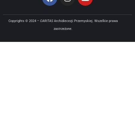
Copyrights © 2024 –
CARITAS
Archidiecezji Przemyskiej. Wszelkie prawa
zastrzeżone.