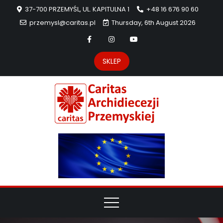
37-700 PRZEMYŚL, UL. KAPITULNA 1
+48 16 676 90 60
przemysl@caritas.pl
Thursday, 6th August 2026
SKLEP
Carit
Strona Caritas
Archidiecezji
Archidie
Przemyskiej –
pomoc
Przemys
potrzebującym
dzieła
miłosierdzia