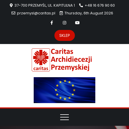
37-700 PRZEMYŚL, UL. KAPITULNA 1
+48 16 676 90 60
przemysl@caritas.pl
Thursday, 6th August 2026
SKLEP
Carit
Strona Caritas
Archidiecezji
Archidie
Przemyskiej –
pomoc
Przemys
potrzebującym
dzieła
miłosierdzia