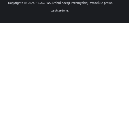
Copyrights © 2024 –
CARITAS
Archidiecezji Przemyskiej. Wszelkie prawa
zastrzeżone.