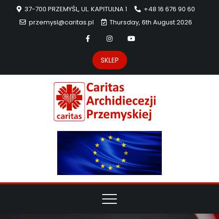
37-700 PRZEMYŚL, UL. KAPITULNA 1
+48 16 676 90 60
przemysl@caritas.pl
Thursday, 6th August 2026
SKLEP
Carit
Strona Caritas
Archidiecezji
Archidie
Przemyskiej –
pomoc
Przemys
potrzebującym
dzieła
miłosierdzia