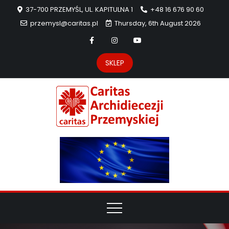
37-700 PRZEMYŚL, UL. KAPITULNA 1
+48 16 676 90 60
przemysl@caritas.pl
Thursday, 6th August 2026
SKLEP
Carit
Strona Caritas
Archidiecezji
Archidie
Przemyskiej –
pomoc
Przemys
potrzebującym
dzieła
miłosierdzia