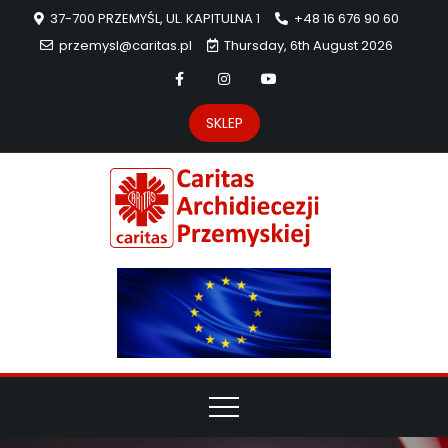
37-700 PRZEMYŚL, UL. KAPITULNA 1
+48 16 676 90 60
przemysl@caritas.pl
Thursday, 6th August 2026
SKLEP
Carit
Strona Caritas
Archidiecezji
Archidie
Przemyskiej –
pomoc
Przemys
potrzebującym
dzieła
miłosierdzia