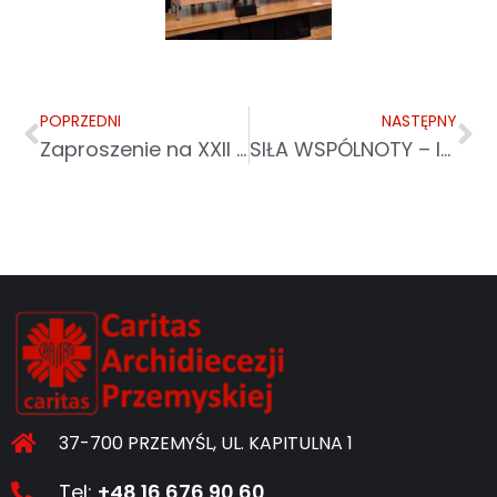
POPRZEDNI
NASTĘPNY
Zaproszenie na XXII piknik integracyjny osób niepełnosprawnych powiatu łańcuckiego
SIŁA WSPÓLNOTY – INTEGRACYJNY PIKNIK PRZY DPS W PRZEMYŚLU
37-700 PRZEMYŚL, UL. KAPITULNA 1
Tel:
+48 16 676 90 60