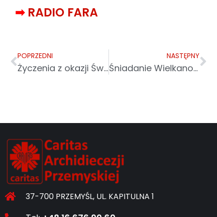
➡
RADIO FARA
POPRZEDNI
NASTĘPNY
Życzenia z okazji Świąt Wielkanocnych
Śniadanie Wielkanocne 2025 w Przemyślu
37-700 PRZEMYŚL, UL. KAPITULNA 1