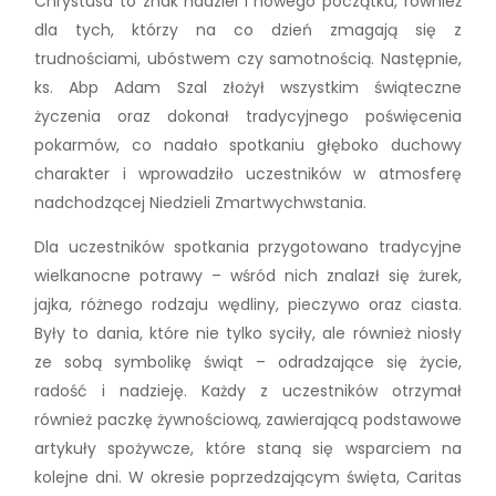
Chrystusa to znak nadziei i nowego początku, również
dla tych, którzy na co dzień zmagają się z
trudnościami, ubóstwem czy samotnością. Następnie,
ks. Abp Adam Szal złożył wszystkim świąteczne
życzenia oraz dokonał tradycyjnego poświęcenia
pokarmów, co nadało spotkaniu głęboko duchowy
charakter i wprowadziło uczestników w atmosferę
nadchodzącej Niedzieli Zmartwychwstania.
Dla uczestników spotkania przygotowano tradycyjne
wielkanocne potrawy – wśród nich znalazł się żurek,
jajka, różnego rodzaju wędliny, pieczywo oraz ciasta.
Były to dania, które nie tylko syciły, ale również niosły
ze sobą symbolikę świąt – odradzające się życie,
radość i nadzieję. Każdy z uczestników otrzymał
również paczkę żywnościową, zawierającą podstawowe
artykuły spożywcze, które staną się wsparciem na
kolejne dni. W okresie poprzedzającym święta, Caritas