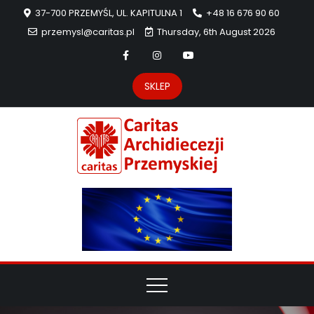
37-700 PRZEMYŚL, UL. KAPITULNA 1
+48 16 676 90 60
przemysl@caritas.pl
Thursday, 6th August 2026
SKLEP
Carit
Strona Caritas
Archidiecezji
Archidie
Przemyskiej –
pomoc
Przemys
potrzebującym
dzieła
miłosierdzia